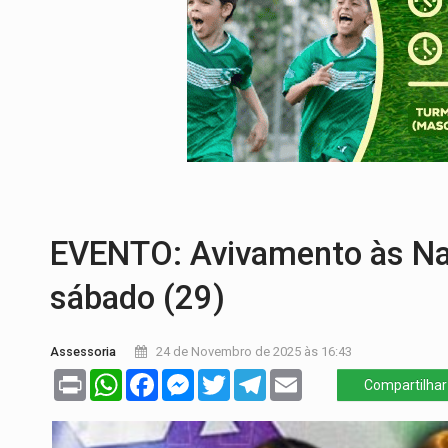
PREVISÃO:
Interior de Rondônia terá sáb
INFRAESTRUTURA:
Após quase 30 anos d
A ILHA:
Coreografia de Rondônia estreia 
ELEIÇÕES 2026:
Sgt. Mouza esclarece 'e
JUDICIÁRIO:
Sinjur parabeniza servidores
LAZER:
Seis lugares gratuitos para apro
EVENTO: Avivamento às Na
sábado (29)
Assessoria
24 de Novembro de 2025 às 16:43
Print
WhatsApp
Facebook
Messenger
Twitter
Telegram
Email
Compartilhar