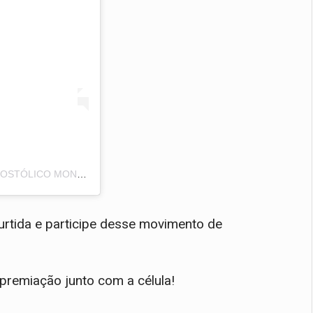
Uma publicação compartilhada por IGREJA MINISTÉRIO APOSTÓLICO MONTE DO SENHOR • (@imams.oficial)
curtida e participe desse movimento de
premiação junto com a célula!