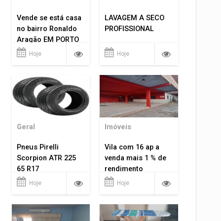
Vende se está casa
LAVAGEM A SECO
no bairro Ronaldo
PROFISSIONAL
Aragão EM PORTO
VELHO RO.
Hoje
Hoje
Geral
Imóveis
Pneus Pirelli
Vila com 16 ap a
Scorpion ATR 225
venda mais 1 % de
65 R17
rendimento
Hoje
Hoje