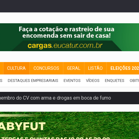
CULTURA
CONCURSOS
GERAL
LISTÃO
ELEIÇÕES 20
IS
DESTAQUES EMPRESARIAIS
EVENTOS
VÍDEOS
ENQUETES
OBIT
membro do CV com arma e drogas em boca de fumo
a com a APAE para ampliar ações voltadas a PCD's
bate a drones durante exercício antiaéreo
o Oeste, CINEMAZÔNIA leva cinema amazônico a estudantes na