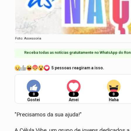
Foto: Assessoria
Receba todas as notícias gratuitamente no WhatsApp do Ron
5 pessoas reagiram a isso.
0
3
0
Gostei
Amei
Haha
"Precisamos da sua ajuda!"
A Célula Vibe, um grupo de jovens dedicados a