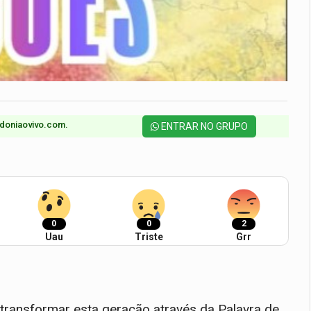
doniaovivo.com.​
ENTRAR NO GRUPO
0
0
2
Uau
Triste
Grr
 transformar esta geração através da Palavra de