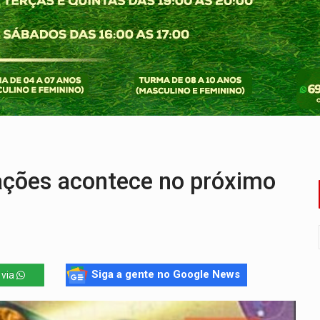
ado (8) de calor intenso e tempo firme
e espera, asfalto chega ao bairro Nova Esperança
na programação do Festival de Dança de Joinville
rro de digitação' em declaração de patrimônio de R$ 29 mi
 pelo adicional de incentivo com efeitos retroativos
veitar o fim de semana em Porto Velho
ções acontece no próximo
Siga a gente no Google News
 via