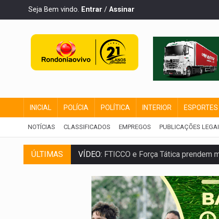
Seja Bem vindo.
Entrar
/
Assinar
INICIAL
POLÍCIA
POLÍTICA
INTERIOR
ESPORTES
NOTÍCIAS
CLASSIFICADOS
EMPREGOS
PUBLICAÇÕES LEGA
ÚLTIMAS
VÍDEO:
FTICCO e Força Tática prendem 
INCLUSÃO:
Prefeitura fortalece parceri
DEFESA:
Exército testa inovações no com
TEMAS SOCIOAMBIENTAIS:
Em Itapuã d