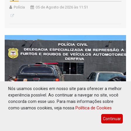
Polícia
05 de Agosto de 2026 às 11:51
Nós usamos cookies em nosso site para oferecer a melhor
experiência possível. Ao continuar a navegar no site, você
concorda com esse uso. Para mais informações sobre
ROUBO INVENTADO: PC desmascara 'golpe
como usamos cookies, veja nossa
Política de Cookies
do seguro' e indicia homem por falsa
comunicação
Continuar
Polícia
05 de Agosto de 2026 às 11:40