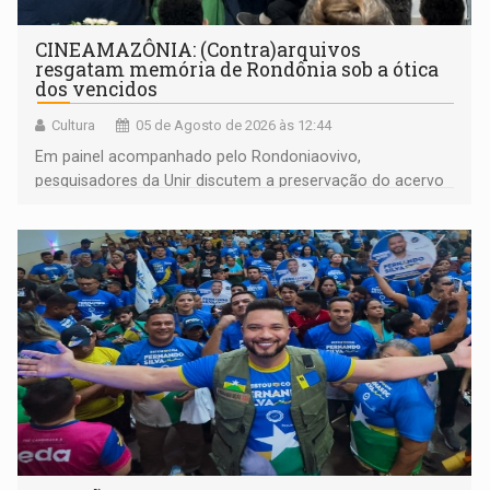
CINEAMAZÔNIA: (Contra)arquivos
resgatam memória de Rondônia sob a ótica
dos vencidos
Cultura
05 de Agosto de 2026 às 12:44
Em painel acompanhado pelo Rondoniaovivo,
pesquisadores da Unir discutem a preservação do acervo
do século 20 e o legado de Sílvio Tendler, que defendia a
memória como bússola para o futuro