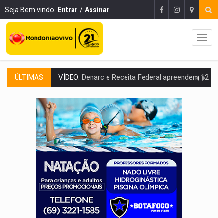
Seja Bem vindo.
Entrar
/
Assinar
ÚLTIMAS
OPERAÇÃO DA PC:
Membros do CV são presos com armas e drogas após c
ENTRADA GRATUITA:
Espetáculo As Marias Somos Nós será apresen
VÍDEO:
Três são presos após furto de motocicleta em frente
CELEBRAÇÃO:
Cerejeiras completa 43 anos de emancipação com progra
SAÚDE:
Anvisa desmente boato sobre presença de plástico ou petr
VÍDEO:
Pitbulls fogem de residência e atacam casal de idosos 
AÇÃO CONJUNTA:
Forças policiais apreendem cerca de 1kg de our
PF ESTÁ APURANDO:
Flávio Bolsonaro escolhe Alfredo Gaspar como vice, alvo de d