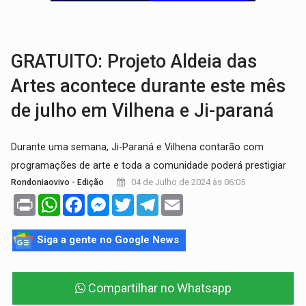
GRAVE:
Homem é esfaqueado no peito durante briga ent
VÍDEO:
Denarc e Receita Federal apreendem 12 kg de skunk e arma que iam
GRATUITO: Projeto Aldeia das
Artes acontece durante este mês
de julho em Vilhena e Ji-paraná
Durante uma semana, Ji-Paraná e Vilhena contarão com
programações de arte e toda a comunidade poderá prestigiar
04 de Julho de 2024 às 06:05
Rondoniaovivo - Edição
Print
WhatsApp
Facebook
Messenger
Twitter
Telegram
Email
Siga a gente no Google News
Compartilhar no Whatsapp