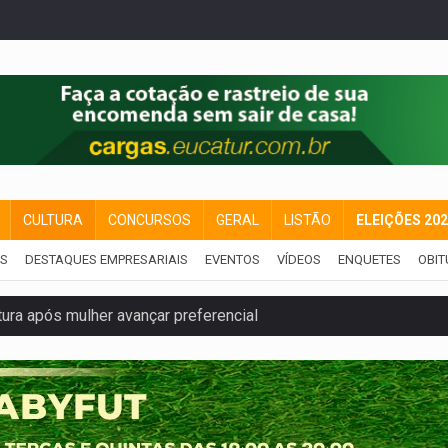
CULTURA
CONCURSOS
GERAL
LISTÃO
ELEIÇÕES 20
IS
DESTAQUES EMPRESARIAIS
EVENTOS
VÍDEOS
ENQUETES
OBIT
ura após mulher avançar preferencial
nuvens no céu de Rondônia – Por Daniel Pereira
 pena de Acir Gurgacz e declara punibilidade extinta
Antônio Ocampo lança livro sobre a Madeira-Mamoré