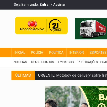
Seja Bem vindo.
Entrar
/
Assinar
INICIAL
POLÍCIA
POLÍTICA
INTERIOR
ESPORTES
NOTÍCIAS
CLASSIFICADOS
EMPREGOS
PUBLICAÇÕES LEGA
ÚLTIMAS
URGENTE:
Motoboy de delivery sofre frat
ELEIÇÕES 2026:
Ulisses Guimarães e as 
DECISÃO REVISADA:
Nunes Marques reduz
CONEXÃO RONDONIAOVIVO:
Museólogo 