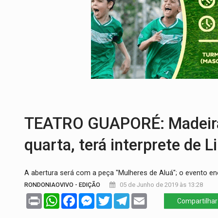
ELEIÇÕES 2026:
Patrimônio de candidata 
VÍDEO:
Quadrilha é flagrada com cerca d
BAIRRO TEIXEIRÃO:
MPF cobra regulariz
SUCESSO NA ABERTURA:
2ª Feira Rondô
REESTRUTURAÇÃO:
Secretário da Seinfr
ADAILTON FÚRIA:
Assessoria denuncia s
TEATRO GUAPORÉ: Madeira F
quarta, terá interprete de L
A abertura será com a peça "Mulheres de Aluá"; o evento e
RONDONIAOVIVO - EDIÇÃO
05 de Junho de 2019 às 13:28
Print
WhatsApp
Facebook
Messenger
Twitter
Telegram
Email
Compartilhar