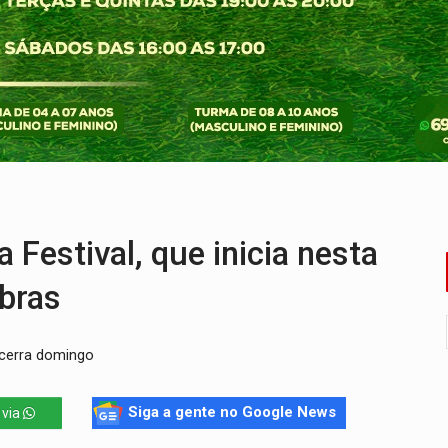
a deputada federal do PL salta R$ 1 mil para R$ 155 mil
e 200 porções de drogas
ação fundiária da comunidade Nova Colina
nia Empreendedora segue no Espaço Alternativo com entrada gra
a de Porto Velho pede exoneração do cargo
uposto ataque com perfis falsos no Instagram
estival, que inicia nesta
ibras
ncerra domingo
Siga a gente no Google News
 via