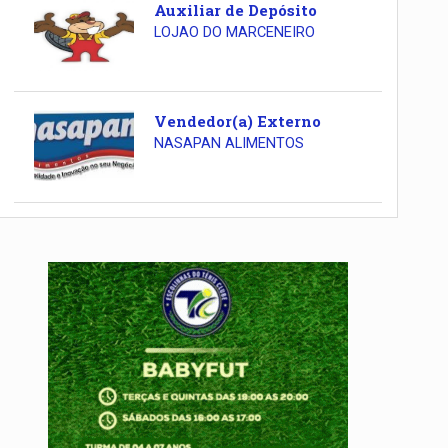
Auxiliar de Depósito
LOJAO DO MARCENEIRO
Vendedor(a) Externo
NASAPAN ALIMENTOS