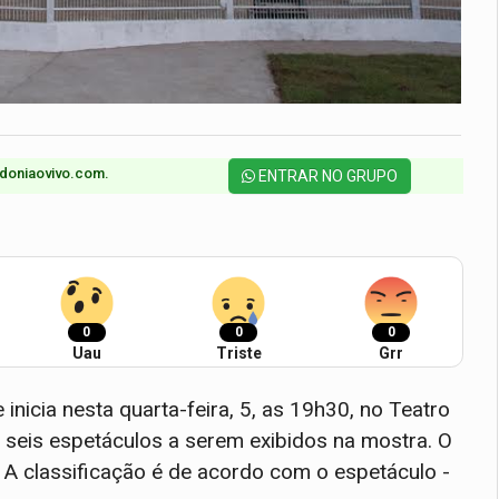
doniaovivo.com.​
ENTRAR NO GRUPO
0
0
0
Uau
Triste
Grr
nicia nesta quarta-feira, 5, as 19h30, no Teatro
 seis espetáculos a serem exibidos na mostra. O
. A classificação é de acordo com o espetáculo -