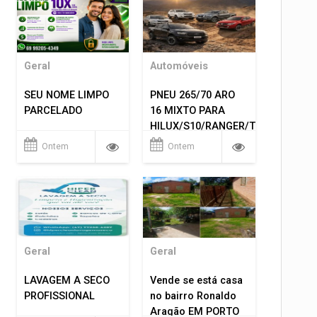
Geral
Automóveis
SEU NOME LIMPO
PNEU 265/70 ARO
PARCELADO
16 MIXTO PARA
HILUX/S10/RANGER/TRITON
ETC... MONTAGEM
Ontem
Ontem
GRATIS 599,00
Geral
Geral
LAVAGEM A SECO
Vende se está casa
PROFISSIONAL
no bairro Ronaldo
Aragão EM PORTO