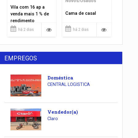
Novos/Usados
Vila com 16 ap a
Cama de casal
venda mais 1 % de
rendimento
há 2 dias
há 2 dias
EMPREGOS
Doméstica
CENTRAL LOGISTICA
Vendedor(a)
Claro