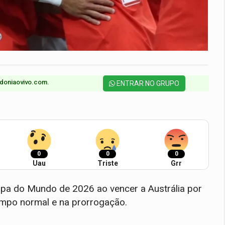
doniaovivo.com.​
ENTRAR NO GRUPO
0
0
0
Uau
Triste
Grr
Copa do Mundo de 2026 ao vencer a Austrália por
tempo normal e na prorrogação.