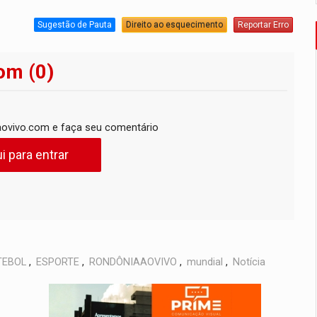
Sugestão de Pauta
Direito ao esquecimento
Reportar Erro
om (0)
ovivo.com e faça seu comentário
i para entrar
TEBOL
,
ESPORTE
,
RONDÔNIAAOVIVO
,
mundial
,
Notícia