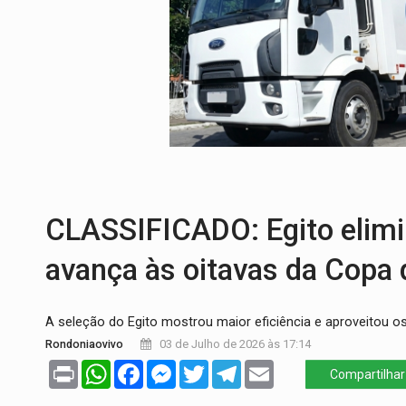
BOLSAS DE PESQUISA:
Iniciativa Amazô
MATERIAL:
Brasil tem grandes reservas 
VÍDEO:
Serpente capturada na fábrica da 
HOMENAGEM:
Cientistas cassados pelo
VÍDEO:
Perseguição é registrada no shop
CLASSIFICADO: Egito elimin
avança às oitavas da Copa
A seleção do Egito mostrou maior eficiência e aproveitou os
Rondoniaovivo
03 de Julho de 2026 às 17:14
Print
WhatsApp
Facebook
Messenger
Twitter
Telegram
Email
Compartilhar