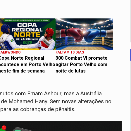
TAEKWONDO
FALTAM 10 DIAS
Copa Norte Regional
300 Combat VI promete
acontece em Porto Velho
agitar Porto Velho com
neste fim de semana
noite de lutas
minutos com Emam Ashour, mas a Austrália
a de Mohamed Hany. Sem novas alterações no
para as cobranças de pênaltis.