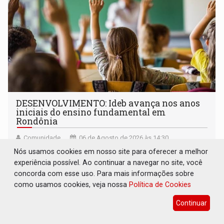
DESENVOLVIMENTO: Ideb avança nos anos
iniciais do ensino fundamental em
Rondônia
Comunidade
06 de Agosto de 2026 às 14:30
Nós usamos cookies em nosso site para oferecer a melhor
Indicadores de 2025 crescem nos anos iniciais do ensino
experiência possível. Ao continuar a navegar no site, você
fundamental e se mantêm nos anos finais; e no ensino
concorda com esse uso. Para mais informações sobre
médio
como usamos cookies, veja nossa
Política de Cookies
Continuar