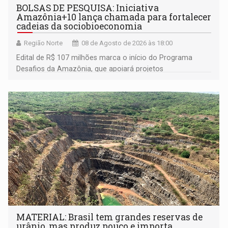
BOLSAS DE PESQUISA: Iniciativa
Amazônia+10 lança chamada para fortalecer
cadeias da sociobioeconomia
Região Norte
08 de Agosto de 2026 às 18:00
Edital de R$ 107 milhões marca o início do Programa
Desafios da Amazônia, que apoiará projetos
desenvolvidos por redes de pesquisa e inovação. A
submissão de pré-propostas poderá ser feita até 1º de
setembro
MATERIAL: Brasil tem grandes reservas de
urânio, mas produz pouco e importa