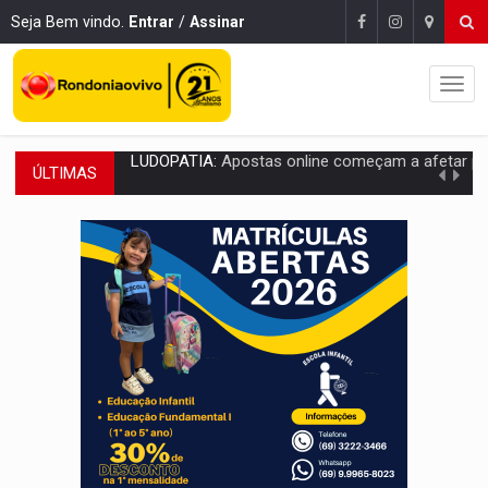
Seja Bem vindo.
Entrar
/
Assinar
ÚLTIMAS
REFLORESTAMENTO:
Plantar árvores não será mais suficiente para comprov
OVNIS NA LUA:
Cientistas alertam para possível base secreta no satélite n
ACABOU COM PEUGEOT:
Incêndio destrói carro que era rebocado para oficina no
VÍDEO:
Ladrão é filmado furtando moto na frente do bar 
BOLSAS DE PESQUISA:
Iniciativa Amazônia+10 lança chamada para fortalecer cadeia
MATERIAL:
Brasil tem grandes reservas de urânio, mas produz pouco e impo
VÍDEO:
Serpente capturada na fábrica da Coca-Cola é devolvid
HOMENAGEM:
Cientistas cassados pelo AI-5 se tornam pesquisadores emér