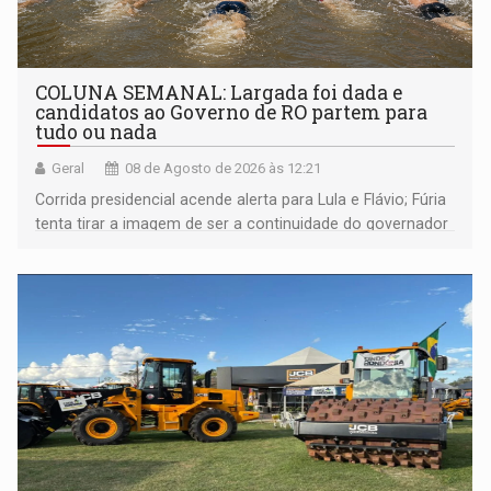
COLUNA SEMANAL: Largada foi dada e
candidatos ao Governo de RO partem para
tudo ou nada
Geral
08 de Agosto de 2026 às 12:21
Corrida presidencial acende alerta para Lula e Flávio; Fúria
tenta tirar a imagem de ser a continuidade do governador
Marcos Rocha; ex-prefeito Hildon Chaves parece ainda
não ter entrado no modo eleição; ABAV faz evento em
Porto Velho