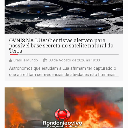
OVNIS NA LUA: Cientistas alertam para
possível base secreta no satélite natural da
Terra
Brasil e Mundo
08 de Agosto de 2026 às 19:00
Astrônomos que estudam a Lua afirmam ter capturado o
que acreditam ser evidências de atividades não humanas
tecnologicamente avançadas (OVNIs) na Lua e em sua
órbita