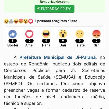
Rondoniaovivo.com.​
ENTRAR NO GRUPO
1 pessoas reagiram a isso.
1
0
0
0
0
0
Gostei
Amei
Haha
Uau
Triste
Grr
A
Prefeitura Municipal de Ji-Paraná
, no
estado de Rondônia, publicou dois editais de
Concursos Públicos para as Secretarias
Municipais de Saúde (SEMUSA) e Educação
(SEMED). Os certames têm como objetivo
preencher vagas e formar cadastro de reserva
em funções de nível fundamental, médio,
técnico e superior.