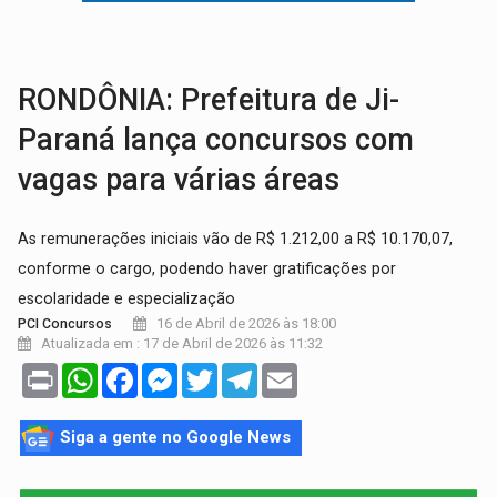
VÍDEO:
Perseguição é registrada no shopping após colombiana furtar ce
LUDOPATIA:
Apostas online começam a afetar produtividade e rotina
RONDÔNIA: Prefeitura de Ji-
Paraná lança concursos com
vagas para várias áreas
As remunerações iniciais vão de R$ 1.212,00 a R$ 10.170,07,
conforme o cargo, podendo haver gratificações por
escolaridade e especialização
16 de Abril de 2026 às 18:00
PCI Concursos
Atualizada em : 17 de Abril de 2026 às 11:32
Print
WhatsApp
Facebook
Messenger
Twitter
Telegram
Email
Siga a gente no Google News