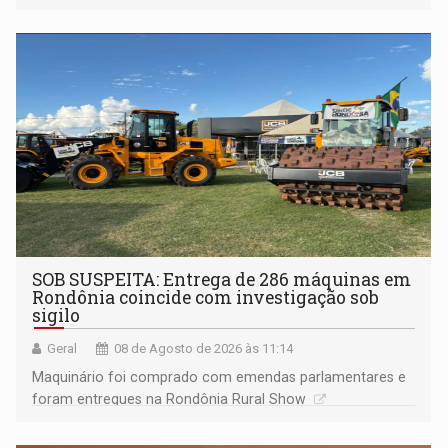
Marcos Rocha; ex-prefeito Hildon Chaves parece ainda
não ter entrado no modo eleição; ABAV faz evento em
Porto Velho
SOB SUSPEITA: Entrega de 286 máquinas em
Rondônia coincide com investigação sob
sigilo
Geral
08 de Agosto de 2026 às 11:14
Maquinário foi comprado com emendas parlamentares e
foram entregues na Rondônia Rural Show