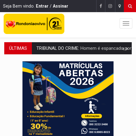
Seja Bem vindo.
Entrar
/
Assinar
ÚLTIMAS
VÍDEO:
Perseguição é registrada no shopping após colombiana furtar ce
LUDOPATIA:
Apostas online começam a afetar produtividade e rotina
REFLORESTAMENTO:
Plantar árvores não será mais suficiente para comprov
OVNIS NA LUA:
Cientistas alertam para possível base secreta no satélite n
ACABOU COM PEUGEOT:
Incêndio destrói carro que era rebocado para oficina no
VÍDEO:
Ladrão é filmado furtando moto na frente do bar 
BOLSAS DE PESQUISA:
Iniciativa Amazônia+10 lança chamada para fortalecer cadeia
MATERIAL:
Brasil tem grandes reservas de urânio, mas produz pouco e impo