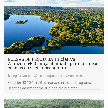
BOLSAS DE PESQUISA: Iniciativa
Amazônia+10 lança chamada para fortalecer
cadeias da sociobioeconomia
Região Norte
08 de Agosto de 2026 às 18:00
Edital de R$ 107 milhões marca o início do Programa
Desafios da Amazônia, que apoiará projetos
desenvolvidos por redes de pesquisa e inovação. A
submissão de pré-propostas poderá ser feita até 1º de
setembro