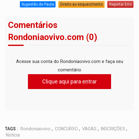
Sugestão de Pauta
Direito ao esquecimento
Reportar Erro
Comentários
Rondoniaovivo.com (0)
Acesse sua conta do Rondoniaovivo.com e faça seu
comentário
Clique aqui para entrar
TAGS :
Rondoniaovivo
,
CONCURSO
,
VAGAS
,
INSCRIÇÕES
,
Notícia