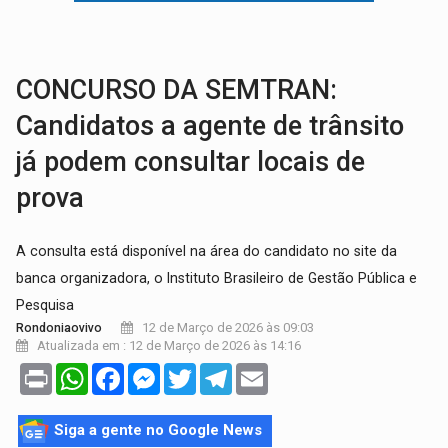
VÍDEO:
Armado com machado, homem ameaça matar sobrinha grávida e com
TRIBUNAL DO CRIME:
Homem é espancado por facção criminosa 
CONCURSO DA SEMTRAN:
Candidatos a agente de trânsito
já podem consultar locais de
prova
A consulta está disponível na área do candidato no site da
banca organizadora, o Instituto Brasileiro de Gestão Pública e
Pesquisa
12 de Março de 2026 às 09:03
Rondoniaovivo
Atualizada em : 12 de Março de 2026 às 14:16
Print
WhatsApp
Facebook
Messenger
Twitter
Telegram
Email
Siga a gente no Google News