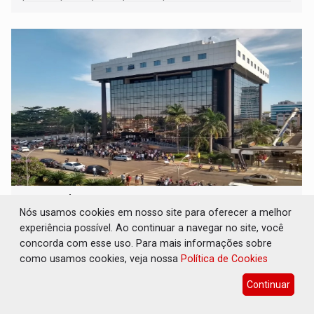
segue firme
JUDICIÁRIO: Sinjur parabeniza servidores
pelo adicional de incentivo com efeitos
Nós usamos cookies em nosso site para oferecer a melhor
retroativos
experiência possível. Ao continuar a navegar no site, você
concorda com esse uso. Para mais informações sobre
Geral
07 de Agosto de 2026 às 16:16
como usamos cookies, veja nossa
Política de Cookies
Sinjur reforça o compromisso de acompanhar de perto o
Continuar
cumprimento dos prazos determinados pelo CNJ