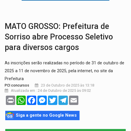
ROTA GLOBAL:
PCC amplia presença internacional e transforma Brasil em cor
CONEXÃO RONDONIAOVIVO:
Museólogo Antônio Ocampo conduz a história de uma
MATO GROSSO: Prefeitura de
Sorriso abre Processo Seletivo
para diversos cargos
As inscrições serão realizadas no período de 31 de outubro de
2025 a 11 de novembro de 2025, pela internet, no site da
Prefeitura
23 de Outubro de 2025 às 13:18
PCI concursos
Atualizada em : 24 de Outubro de 2025 às 09:02
Print
WhatsApp
Facebook
Messenger
Twitter
Telegram
Email
Siga a gente no Google News