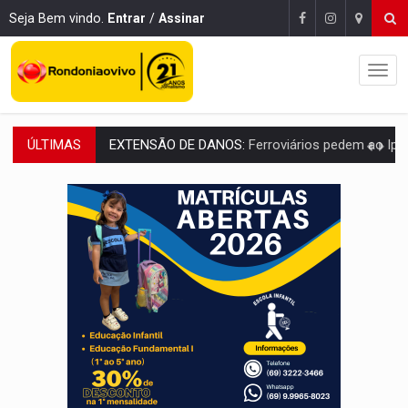
Seja Bem vindo.
Entrar
/
Assinar
ÚLTIMAS
EXTENSÃO DE DANOS:
Ferroviários pedem ao Iphan recuperação de área atingid
VARIANDO O CARDÁPIO:
Veja essa receita de carne assada para o a
PREJUÍZO AOS ESTUDANTES:
Greve dos professores em PVH é considerada 
POSSESSÃO DE DEBORAH LOGAN:
Terror mistura mistério e filmagens quase
TRANSPARÊNCIA:
TCE reúne candidatos ao Governo e apresenta diagnó
ELAS DECIDEM:
Mulheres são maioria e representam 52% do eleitorado de 
NO CARRO:
Homem é preso com pistola 9mm durante abordagem da Força Tát
TRÁGICO:
Pai do 'Xandy Motocross' morre em acidente