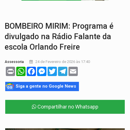
PESO DO VOTO:
Cinco maiores colégios eleitorais concentram 53,7% dos v
COLUNA SEMANAL:
Largada foi dada e candidatos ao Governo de RO partem 
BOMBEIRO MIRIM: Programa é
divulgado na Rádio Falante da
escola Orlando Freire
24 de Fevereiro de 2026 às 17:40
Assessoria
Print
WhatsApp
Facebook
Messenger
Twitter
Telegram
Email
Siga a gente no Google News
Compartilhar no Whatsapp