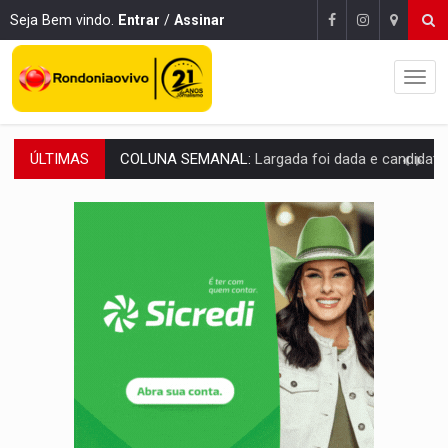
Seja Bem vindo.
Entrar
/
Assinar
ÚLTIMAS
SOB SUSPEITA:
Entrega de 286 máquinas em Rondônia coincide com investig
ARTIGO:
Reter até 50% no distrato imobiliário é legal, mas não pode 
DO HOSPITAL AO CAMPO:
Veja as mais de 200 ações de Marcos Rogé
EXPANSÃO:
Grupo Nova Era amplia presença em PVH e transforma Aramix em
ROTA GLOBAL:
PCC amplia presença internacional e transforma Brasil em cor
CONEXÃO RONDONIAOVIVO:
Museólogo Antônio Ocampo conduz a história de uma
EXTENSÃO DE DANOS:
Ferroviários pedem ao Iphan recuperação de área atingid
VARIANDO O CARDÁPIO:
Veja essa receita de carne assada para o a