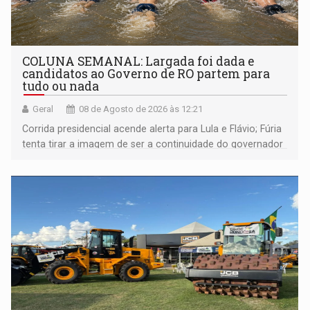
COLUNA SEMANAL: Largada foi dada e
candidatos ao Governo de RO partem para
tudo ou nada
Geral
08 de Agosto de 2026 às 12:21
Corrida presidencial acende alerta para Lula e Flávio; Fúria
tenta tirar a imagem de ser a continuidade do governador
Marcos Rocha; ex-prefeito Hildon Chaves parece ainda
não ter entrado no modo eleição; ABAV faz evento em
Porto Velho