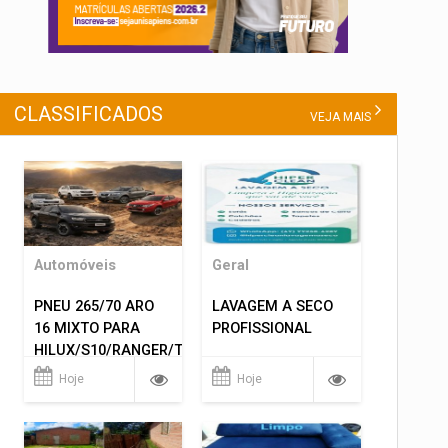
CLASSIFICADOS
VEJA MAIS
Automóveis
Geral
PNEU 265/70 ARO
LAVAGEM A SECO
16 MIXTO PARA
PROFISSIONAL
HILUX/S10/RANGER/TRITON
ETC... MONTAGEM
Hoje
Hoje
GRATIS 599,00