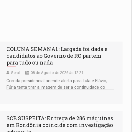
COLUNA SEMANAL: Largada foi dada e
candidatos ao Governo de RO partem
para tudo ou nada
Geral
08 de Agosto de 2026 às 12:21
Corrida presidencial acende alerta para Lula e Flávio;
Fúria tenta tirar a imagem de ser a continuidade do
governador Marcos Rocha; ex-prefeito Hildon Chaves
parece ainda não ter entrado no modo eleição; ABAV
faz evento em Porto Velho
SOB SUSPEITA: Entrega de 286 máquinas
em Rondônia coincide com investigação
sob sigilo