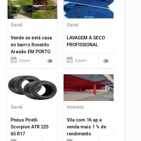
Geral
Geral
Vende se está casa
LAVAGEM A SECO
no bairro Ronaldo
PROFISSIONAL
Aragão EM PORTO
VELHO RO.
Ontem
Ontem
Geral
Imóveis
Pneus Pirelli
Vila com 16 ap a
Scorpion ATR 225
venda mais 1 % de
65 R17
rendimento