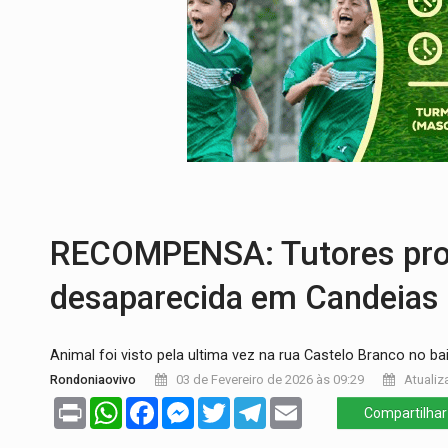
CONEXÃO RONDONIAOVIVO:
Museólogo 
EXTENSÃO DE DANOS:
Ferroviários ped
VARIANDO O CARDÁPIO:
Veja essa recei
PREJUÍZO AOS ESTUDANTES:
Greve dos
COLUNA SEMANAL:
Largada foi dada e 
RECOMPENSA: Tutores pro
desaparecida em Candeias
Animal foi visto pela ultima vez na rua Castelo Branco no bai
Rondoniaovivo
03 de Fevereiro de 2026 às 09:29
Atualiz
Print
WhatsApp
Facebook
Messenger
Twitter
Telegram
Email
Compartilhar