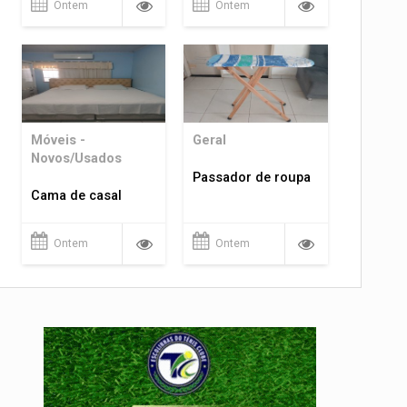
Ontem
Ontem
Móveis -
Geral
Novos/Usados
Passador de roupa
Cama de casal
Ontem
Ontem