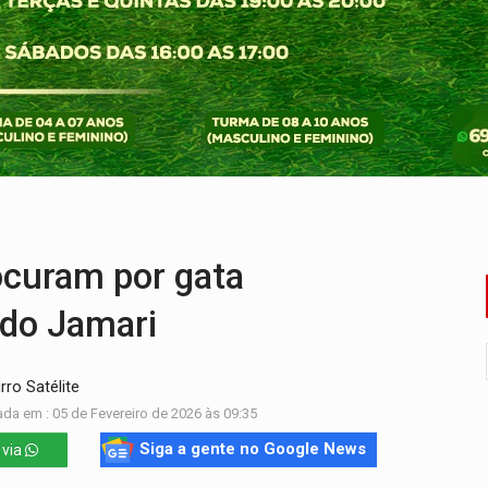
Antônio Ocampo conduz a história de uma ferrovia desgoverna
em ao Iphan recuperação de área atingida por erosão na EFMM
ta de carne assada para o almoço e o jantar
 professores em PVH é considerada ilegal pela Justiça
candidatos ao Governo de RO partem para tudo ou nada
curam por gata
 do Jamari
rro Satélite
ada em : 05 de Fevereiro de 2026 às 09:35
Siga a gente no Google News
 via