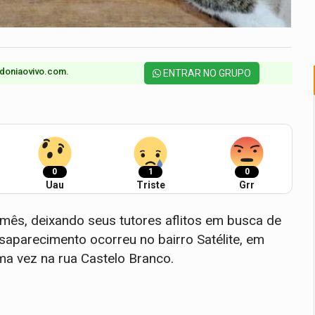
doniaovivo.com.​
ENTRAR NO GRUPO
0
1
0
Uau
Triste
Grr
mês, deixando seus tutores aflitos em busca de
saparecimento ocorreu no bairro Satélite, em
tima vez na rua Castelo Branco.