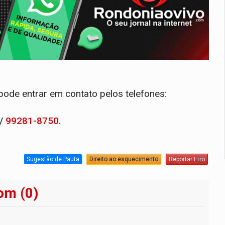
ode entrar em contato pelos telefones:
/
99281-8750
.
Sugestão de Pauta
Direito ao esquecimento
Reportar Erro
om (0)