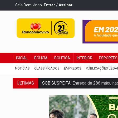
Seja Bem vindo.
Entrar
/
Assinar
INICIAL
POLÍCIA
POLÍTICA
INTERIOR
ESPORTES
NOTÍCIAS
CLASSIFICADOS
EMPREGOS
PUBLICAÇÕES LEGA
SOB SUSPEITA:
Entrega de 286 máquinas
ÚLTIMAS
ARTIGO:
Reter até 50% no distrato imobil
DO HOSPITAL AO CAMPO:
Veja as mais 
EXPANSÃO:
Grupo Nova Era amplia pres
ROTA GLOBAL:
PCC amplia presença inter