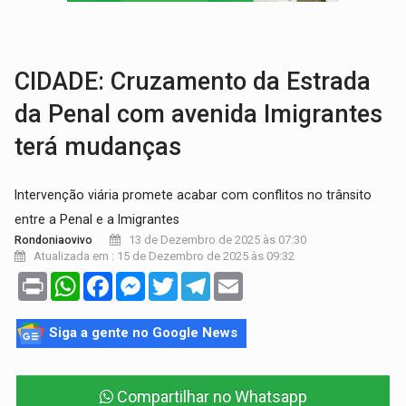
AMOR PERDIDO DÓI:
Luto amoroso não tem prazo, mas exige aten
TECNOLOGIA:
Empresas de Xangai aprimoram robôs de IA incorporada em 
CIDADE: Cruzamento da Estrada
da Penal com avenida Imigrantes
terá mudanças
Intervenção viária promete acabar com conflitos no trânsito
entre a Penal e a Imigrantes
13 de Dezembro de 2025 às 07:30
Rondoniaovivo
Atualizada em : 15 de Dezembro de 2025 às 09:32
Print
WhatsApp
Facebook
Messenger
Twitter
Telegram
Email
Siga a gente no Google News
Compartilhar no Whatsapp