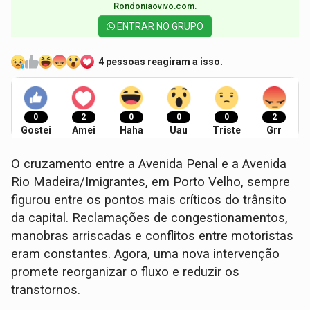
Rondoniaovivo.com.​
ENTRAR NO GRUPO
4 pessoas reagiram a isso.
0
2
0
0
0
2
Gostei
Amei
Haha
Uau
Triste
Grr
O cruzamento entre a Avenida Penal e a Avenida
Rio Madeira/Imigrantes, em Porto Velho, sempre
figurou entre os pontos mais críticos do trânsito
da capital. Reclamações de congestionamentos,
manobras arriscadas e conflitos entre motoristas
eram constantes. Agora, uma nova intervenção
promete reorganizar o fluxo e reduzir os
transtornos.