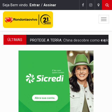
Seja Bem vindo.
Entrar
/
Assinar
ÚLTIMAS
PROTEGE A TERRA:
China descobre como explodir asteroide com bomba n
VÍDEO:
Motociclista morre após bater na traseira de camin
PARECE UM NUGGET:
Essa receita com frango virou o meu ja
EMPREENDEDORISMO:
7 negócios que podem começar com pouco dinheiro e vi
GIGANTE DA AMÉRICA:
Brasil reúne dimensão continental e posição estratégic
INDEPENDÊNCIA:
10 dicas importantes para quem quer mo
VARCENA:
Cientistas descobrem nova espécie de rã em florestas alagada
BARGANHA:
Vai comprar celular usado? Veja como consultar o a