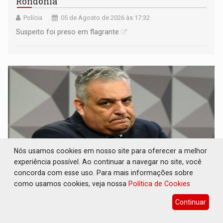
Rondônia
Polícia
05 de Agosto de 2026 às 17:32
Suspeito foi preso em flagrante
Nós usamos cookies em nosso site para oferecer a melhor
experiência possível. Ao continuar a navegar no site, você
concorda com esse uso. Para mais informações sobre
como usamos cookies, veja nossa
Política de Cookies
PF ESTÁ APURANDO: Flávio Bolsonaro
escolhe Alfredo Gaspar como vice, alvo de
Continuar
denúncia por estupro
Brasil e Mundo
05 de Agosto de 2026 às 17:20