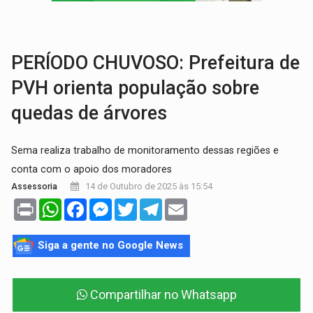
DESAPARECIDO:
Família procura por cachorrinho desapare
URGENTE:
DHPP se mobiliza para tentar localizar corpo de rapaz
PERÍODO CHUVOSO: Prefeitura de
PVH orienta população sobre
quedas de árvores
Sema realiza trabalho de monitoramento dessas regiões e
conta com o apoio dos moradores
14 de Outubro de 2025 às 15:54
Assessoria
Print
WhatsApp
Facebook
Messenger
Twitter
Telegram
Email
Siga a gente no Google News
Compartilhar no Whatsapp