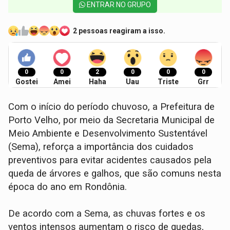
ENTRAR NO GRUPO
2 pessoas reagiram a isso.
0
0
2
0
0
0
Gostei
Amei
Haha
Uau
Triste
Grr
Com o início do período chuvoso, a Prefeitura de
Porto Velho, por meio da Secretaria Municipal de
Meio Ambiente e Desenvolvimento Sustentável
(Sema), reforça a importância dos cuidados
preventivos para evitar acidentes causados pela
queda de árvores e galhos, que são comuns nesta
época do ano em Rondônia.
De acordo com a Sema, as chuvas fortes e os
ventos intensos aumentam o risco de quedas,