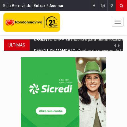
Seja Bem vindo.
Entrar
/
Assinar
ÚLTIMAS
DÉFICIT DE MANDATO:
Contas do governo de Rondônia expõem meta negativa e
CREDIBILIDADE:
Superintendentes da PF defendem independência e apoio à 
ALIANÇA PODEROSA:
Chapa vitaminada pode alcançar larga e boa vantag
SÃO PAULO:
PM abre concurso público com 2.000 vagas para a
CINEAMAZÔNIA:
Filmes rondonienses provocam debate sobre temas urgentes 
Publicação Legal:
AVISO DE LICITAÇÃO: PREGÃO ELETRÔNICO Nº 90136
RUA DAS PENHAS:
MPRO promove intervenção artística pelos direit
PEDIDO DE PROVIDÊNCIA:
Erosão ameaça acesso a bairros às margens do r