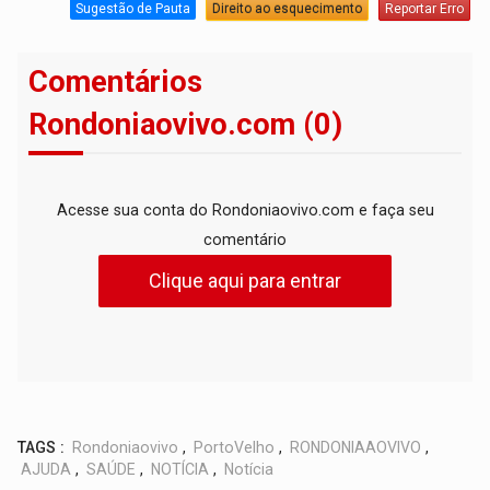
Sugestão de Pauta
Direito ao esquecimento
Reportar Erro
Comentários
Rondoniaovivo.com (0)
Acesse sua conta do Rondoniaovivo.com e faça seu
comentário
Clique aqui para entrar
TAGS :
Rondoniaovivo
,
PortoVelho
,
RONDONIAAOVIVO
,
AJUDA
,
SAÚDE
,
NOTÍCIA
,
Notícia