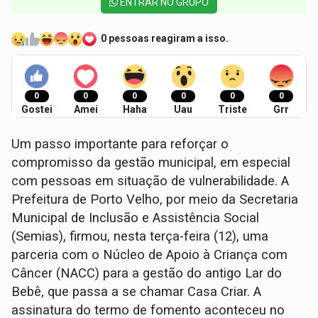
ENTRAR NO GRUPO
0 pessoas reagiram a isso.
0
0
0
0
0
0
Gostei
Amei
Haha
Uau
Triste
Grr
Um passo importante para reforçar o
compromisso da gestão municipal, em especial
com pessoas em situação de vulnerabilidade. A
Prefeitura de Porto Velho, por meio da Secretaria
Municipal de Inclusão e Assistência Social
(Semias), firmou, nesta terça-feira (12), uma
parceria com o Núcleo de Apoio à Criança com
Câncer (NACC) para a gestão do antigo Lar do
Bebê, que passa a se chamar Casa Criar. A
assinatura do termo de fomento aconteceu no