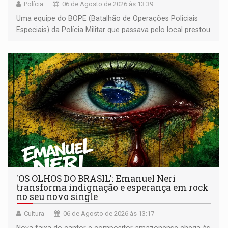
Polícia
06 de Agosto de 2026 às 13:39
Uma equipe do BOPE (Batalhão de Operações Policiais
Especiais) da Polícia Militar que passava pelo local prestou
os primeiros socorros
'OS OLHOS DO BRASIL': Emanuel Neri
transforma indignação e esperança em rock
no seu novo single
Cultura
06 de Agosto de 2026 às 13:17
Nova faixa do cantor e compositor amazonense chega às