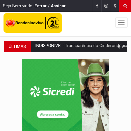
Seja Bem vindo.
Entrar
/
Assinar
ÚLTIMAS
AMPLIAÇÃO:
IGs de Rondônia entram em programa internacional para ac
URGENTE:
Acidente envolve cinco veículos em obra de recapeamen
EDUCAÇÃO:
Corumbiara lidera Ideb 2025 entre redes municipai
COMPETIÇÕES:
Joer 2026 inicia fases regionais e reúne mais de 7,3 mil
PERIGO:
Moradores denunciam escuridão e insegurança na Estrada d
COLIGAÇÃO:
Reabertura de ação no TSE pode resultar em cassação de prefeita 
INCLUSÃO:
APAE Porto Velho abre inscrições para 
CLUBE DOS R$ 00,00:
21 candidatos declaram patrimônio zero em Rondônia na