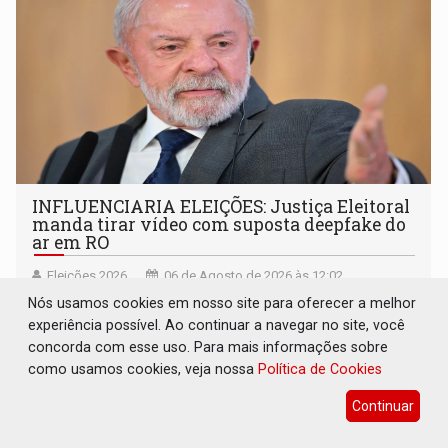
INFLUENCIARIA ELEIÇÕES: Justiça Eleitoral
manda tirar vídeo com suposta deepfake do
ar em RO
Eleições 2026
06 de Agosto de 2026 às 12:02
Nós usamos cookies em nosso site para oferecer a melhor
Liminar determina remoção imediata do conteúdo,
experiência possível. Ao continuar a navegar no site, você
bloqueio da mídia em todas as plataformas e
concorda com esse uso. Para mais informações sobre
identificação do autor da publicação
como usamos cookies, veja nossa
Política de Cookies
Continuar