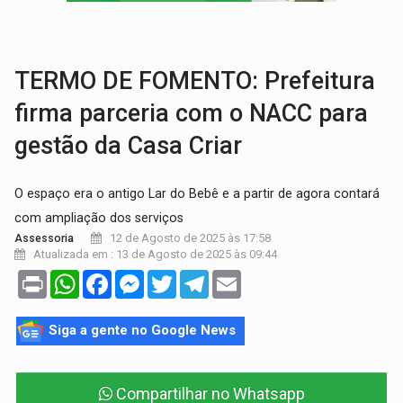
VIOLÊNCIA VICÁRIA:
MPRO obtém condenação de réu a 21 anos de prisão em 
INDISPONÍVEL:
Transparência do Cinderondônia apresenta indisponibilida
TERMO DE FOMENTO: Prefeitura
firma parceria com o NACC para
gestão da Casa Criar
O espaço era o antigo Lar do Bebê e a partir de agora contará
com ampliação dos serviços
12 de Agosto de 2025 às 17:58
Assessoria
Atualizada em : 13 de Agosto de 2025 às 09:44
Print
WhatsApp
Facebook
Messenger
Twitter
Telegram
Email
Siga a gente no Google News
Compartilhar no Whatsapp