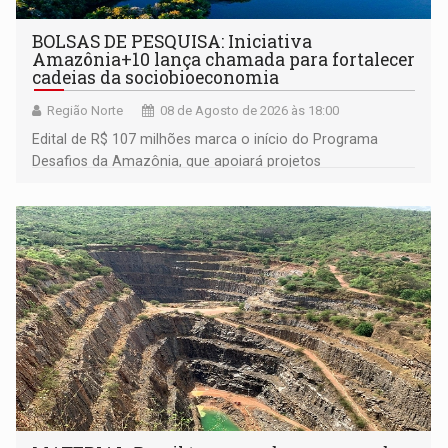
BOLSAS DE PESQUISA: Iniciativa
Amazônia+10 lança chamada para fortalecer
cadeias da sociobioeconomia
Região Norte
08 de Agosto de 2026 às 18:00
Edital de R$ 107 milhões marca o início do Programa
Desafios da Amazônia, que apoiará projetos
desenvolvidos por redes de pesquisa e inovação. A
submissão de pré-propostas poderá ser feita até 1º de
setembro