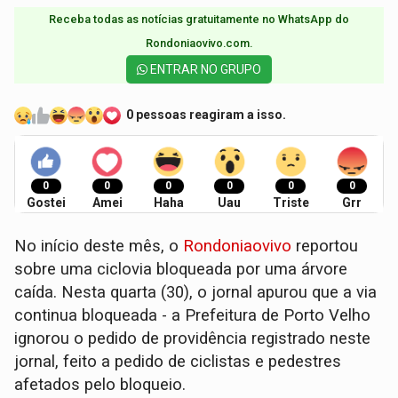
Receba todas as notícias gratuitamente no WhatsApp do
Rondoniaovivo.com.​
ENTRAR NO GRUPO
0 pessoas reagiram a isso.
0
0
0
0
0
0
Gostei
Amei
Haha
Uau
Triste
Grr
No início deste mês, o
Rondoniaovivo
reportou
sobre uma ciclovia bloqueada por uma árvore
caída. Nesta quarta (30), o jornal apurou que a via
continua bloqueada - a Prefeitura de Porto Velho
ignorou o pedido de providência registrado neste
jornal, feito a pedido de ciclistas e pedestres
afetados pelo bloqueio.