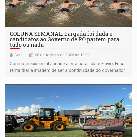
COLUNA SEMANAL: Largada foi dada e
candidatos ao Governo de RO partem para
tudo ou nada
Geral
08 de Agosto de 2026 às 12:21
Corrida presidencial acende alerta para Lula e Flávio; Fúria
tenta tirar a imagem de ser a continuidade do governador
Marcos Rocha; ex-prefeito Hildon Chaves parece ainda
não ter entrado no modo eleição; ABAV faz evento em
Porto Velho