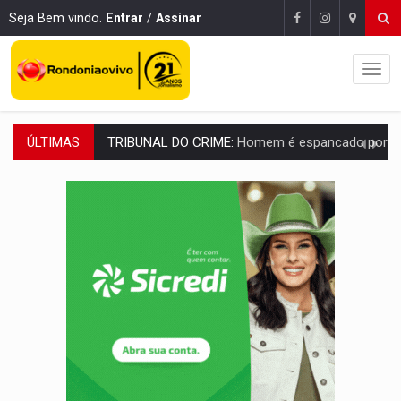
Seja Bem vindo.
Entrar
/
Assinar
ÚLTIMAS
VÍDEO:
Perseguição é registrada no shopping após colombiana furtar ce
LUDOPATIA:
Apostas online começam a afetar produtividade e rotina
REFLORESTAMENTO:
Plantar árvores não será mais suficiente para comprov
OVNIS NA LUA:
Cientistas alertam para possível base secreta no satélite n
ACABOU COM PEUGEOT:
Incêndio destrói carro que era rebocado para oficina no
VÍDEO:
Ladrão é filmado furtando moto na frente do bar 
BOLSAS DE PESQUISA:
Iniciativa Amazônia+10 lança chamada para fortalecer cadeia
MATERIAL:
Brasil tem grandes reservas de urânio, mas produz pouco e impo