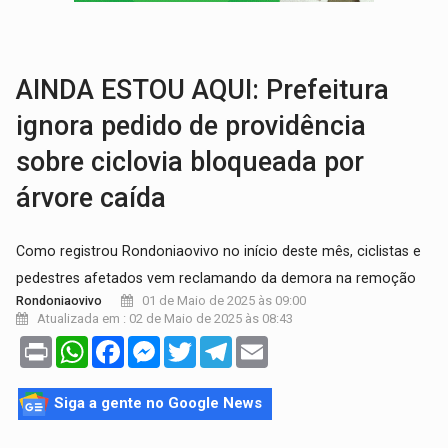
VÍDEO:
Armado com machado, homem ameaça matar sobrinha grávida e com
TRIBUNAL DO CRIME:
Homem é espancado por facção criminosa 
AINDA ESTOU AQUI: Prefeitura
ignora pedido de providência
sobre ciclovia bloqueada por
árvore caída
Como registrou Rondoniaovivo no início deste mês, ciclistas e
pedestres afetados vem reclamando da demora na remoção
01 de Maio de 2025 às 09:00
Rondoniaovivo
Atualizada em : 02 de Maio de 2025 às 08:43
Print
WhatsApp
Facebook
Messenger
Twitter
Telegram
Email
Siga a gente no Google News