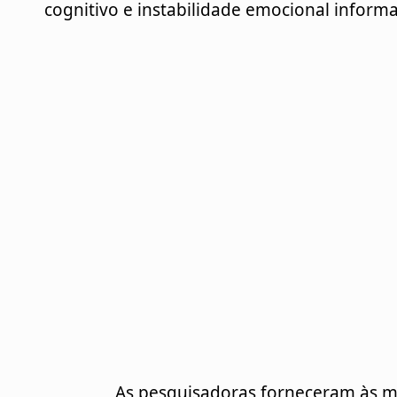
cognitivo e instabilidade emocional inform
		As pesquisadoras forneceram às mães cadernos pautados, com três canetas de 