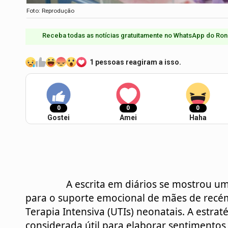
Foto: Reprodução
Receba todas as notícias gratuitamente no WhatsApp do Ron
1 pessoas reagiram a isso.
0
0
0
Gostei
Amei
Haha
		A escrita em diários se mostrou uma ferramenta terapêutica ocupacional eficaz 
para o suporte emocional de mães de recé
Terapia Intensiva (UTIs) neonatais. A estraté
considerada útil para elaborar sentimentos, 