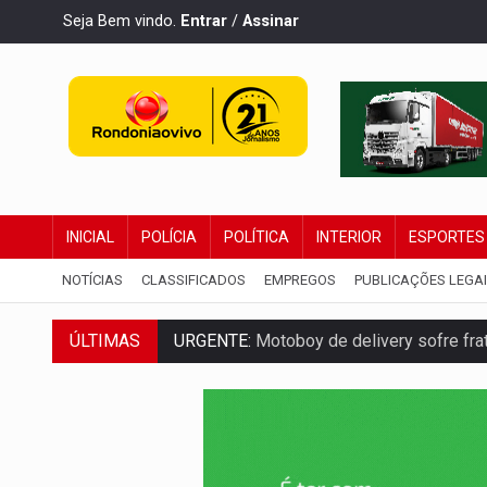
Seja Bem vindo.
Entrar
/
Assinar
INICIAL
POLÍCIA
POLÍTICA
INTERIOR
ESPORTES
NOTÍCIAS
CLASSIFICADOS
EMPREGOS
PUBLICAÇÕES LEGA
ÚLTIMAS
URGENTE:
Motoboy de delivery sofre frat
ELEIÇÕES 2026:
Ulisses Guimarães e as 
DECISÃO REVISADA:
Nunes Marques reduz
CONEXÃO RONDONIAOVIVO:
Museólogo 