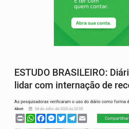
ELEIÇÕES 2026:
Patrimônio de candidata 
VÍDEO:
Quadrilha é flagrada com cerca d
BAIRRO TEIXEIRÃO:
MPF cobra regulariz
SUCESSO NA ABERTURA:
2ª Feira Rondô
REESTRUTURAÇÃO:
Secretário da Seinfr
ADAILTON FÚRIA:
Assessoria denuncia s
ESTUDO BRASILEIRO: Diário
lidar com internação de r
As pesquisadoras verificaram o uso do diário como forma 
Abori
04 de Julho de 2026 às 20:00
Print
WhatsApp
Facebook
Messenger
Twitter
Telegram
Email
Compartilhar