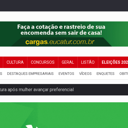
CULTURA
CONCURSOS
GERAL
LISTÃO
ELEIÇÕES 20
IS
DESTAQUES EMPRESARIAIS
EVENTOS
VÍDEOS
ENQUETES
OBIT
ura após mulher avançar preferencial
nuvens no céu de Rondônia – Por Daniel Pereira
 pena de Acir Gurgacz e declara punibilidade extinta
Antônio Ocampo lança livro sobre a Madeira-Mamoré