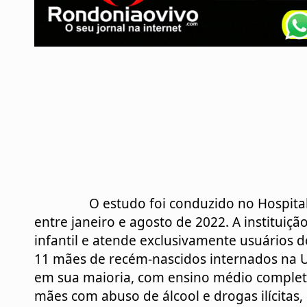
		O estudo foi conduzido no Hospital Sofia Feldman, em Belo Horizonte (MG), 
entre janeiro e agosto de 2022. A instituiçã
infantil e atende exclusivamente usuários d
11 mães de recém-nascidos internados na U
em sua maioria, com ensino médio completo 
mães com abuso de álcool e drogas ilícitas