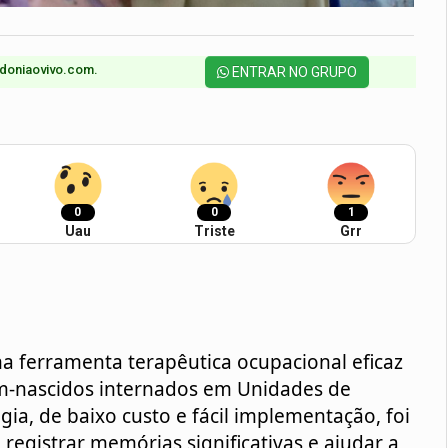
doniaovivo.com.​
ENTRAR NO GRUPO
0
0
1
Uau
Triste
Grr
m-nascidos internados em Unidades de 
gia, de baixo custo e fácil implementação, foi 
registrar memórias significativas e ajudar a 