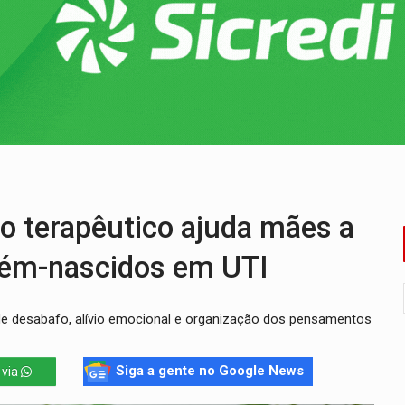
a deputada federal do PL salta R$ 1 mil para R$ 155 mil
e 200 porções de drogas
ação fundiária da comunidade Nova Colina
nia Empreendedora segue no Espaço Alternativo com entrada gra
a de Porto Velho pede exoneração do cargo
uposto ataque com perfis falsos no Instagram
 terapêutico ajuda mães a
ecém-nascidos em UTI
de desabafo, alívio emocional e organização dos pensamentos
Siga a gente no Google News
 via