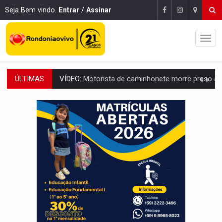
Seja Bem vindo.
Entrar
/
Assinar
ÚLTIMAS
LAZER:
Seis lugares gratuitos para aproveitar o fim de semana e
VÍDEO:
FTICCO e Força Tática prendem membro do CV com arma e drogas em
INCLUSÃO:
Prefeitura fortalece parceria com a APAE para ampliar ações v
DEFESA:
Exército testa inovações no combate a drones durante exerc
TEMAS SOCIOAMBIENTAIS:
Em Itapuã do Oeste, CINEMAZÔNIA leva cinema amazônico 
PREVISÃO:
Interior de Rondônia terá sábado (8) de calor intenso
INFRAESTRUTURA:
Após quase 30 anos de espera, asfalto chega ao bairr
A ILHA:
Coreografia de Rondônia estreia na programação do Festival de Dan