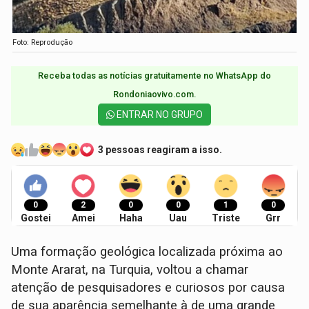
Foto: Reprodução
Receba todas as notícias gratuitamente no WhatsApp do
Rondoniaovivo.com.​
ENTRAR NO GRUPO
3 pessoas reagiram a isso.
0
2
0
0
1
0
Gostei
Amei
Haha
Uau
Triste
Grr
Uma formação geológica localizada próxima ao
Monte Ararat, na Turquia, voltou a chamar
atenção de pesquisadores e curiosos por causa
de sua aparência semelhante à de uma grande