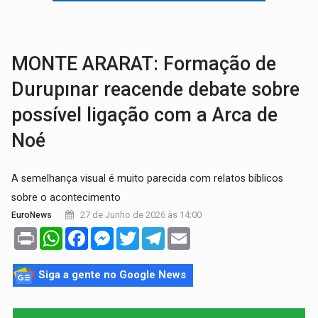
TRÁGICO:
Pai do 'Xandy Motocross' morre em acidente
VÍDEO:
Motorista de caminhonete morre preso às ferragens em colisão com
MONTE ARARAT: Formação de
Durupınar reacende debate sobre
possível ligação com a Arca de
Noé
A semelhança visual é muito parecida com relatos bíblicos
sobre o acontecimento
27 de Junho de 2026 às 14:00
EuroNews
Print
WhatsApp
Facebook
Messenger
Twitter
Telegram
Email
Siga a gente no Google News