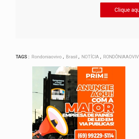
Clique aqu
TAGS :
Rondoniaovivo
,
Brasil
,
NOTÍCIA
,
RONDÔNIAAOVI