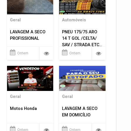
Geral
Automóveis
LAVAGEM A SECO
PNEU 175/75 ARO
PROFISSIONAL
14 T GOL /CELTA/
SAV / STRADA ETC..
R$ 219,99
Ontem
Ontem
MONTAGEM GRATIS
Geral
Geral
Motos Honda
LAVAGEM A SECO
EM DOMICÍLIO
Ontem
Ontem