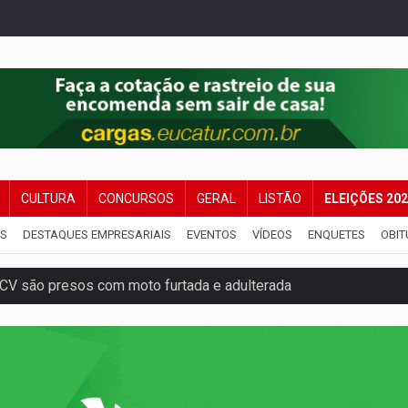
CULTURA
CONCURSOS
GERAL
LISTÃO
ELEIÇÕES 20
IS
DESTAQUES EMPRESARIAIS
EVENTOS
VÍDEOS
ENQUETES
OBIT
CV são presos com moto furtada e adulterada
r arma para equipe da PM
ante briga entre vizinhos
dem 12 kg de skunk e arma que iam para o Sudeste
resos com armas e drogas após crime de tortur@