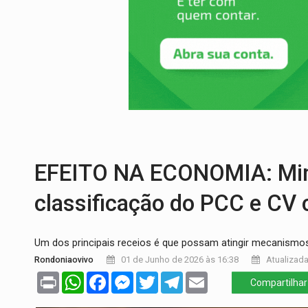
ENTRADA GRATUITA:
Espetáculo As Mari
VÍDEO:
Três são presos após furto de mo
CELEBRAÇÃO:
Cerejeiras completa 43 a
SAÚDE:
Anvisa desmente boato sobre pre
NO CASTANHEIRA:
Denúncia de 'tribunal
EFEITO NA ECONOMIA: Minis
classificação do PCC e CV 
Um dos principais receios é que possam atingir mecanismos 
Rondoniaovivo
01 de Junho de 2026 às 16:38
Atualizada
Print
WhatsApp
Facebook
Messenger
Twitter
Telegram
Email
Compartilhar