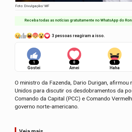
Foto: Divulgação/ MF
Receba todas as notícias gratuitamente no WhatsApp do Ron
3 pessoas reagiram a isso.
1
0
1
Gostei
Amei
Haha
O ministro da Fazenda, Dario Durigan, afirmou 
Unidos para discutir os desdobramentos da pos
Comando da Capital (PCC) e Comando Vermelho
governo norte-americano.
Veja mais