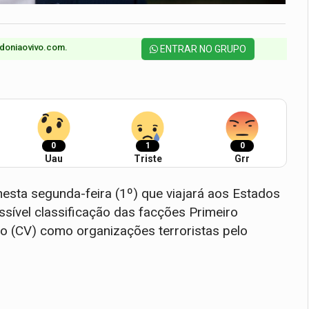
doniaovivo.com.​
ENTRAR NO GRUPO
0
1
0
Uau
Triste
Grr
nesta segunda-feira (1º) que viajará aos Estados
sível classificação das facções Primeiro
 (CV) como organizações terroristas pelo