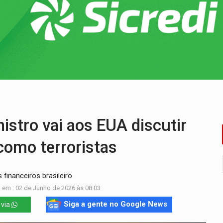
as Somos Nós será apresentado na capital
tocicleta em frente de academia
nos de emancipação com programação esportiva
sença de plástico ou petróleo em ovos
 do crime' leva PM a prender acusado de tráfico
tro vai aos EUA discutir
como terroristas
financeiros brasileiro
 em : 02 de Junho de 2026 às 08:03
Siga a gente no Google News
 via