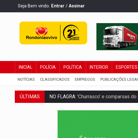
Seja Bem vindo.
Entrar
/
Assinar
INICIAL
POLÍCIA
POLÍTICA
INTERIOR
ESPORTES
NOTÍCIAS
CLASSIFICADOS
EMPREGOS
PUBLICAÇÕES LEGA
NO FLAGRA:
'Churrasco' e comparsas do 
ÚLTIMAS
URGENTE:
Homem é baleado após aponta
GRAVE:
Homem é esfaqueado no peito dur
VÍDEO:
Denarc e Receita Federal apreen
OPERAÇÃO DA PC:
Membros do CV são p