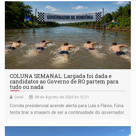
COLUNA SEMANAL: Largada foi dada e
candidatos ao Governo de RO partem para
tudo ou nada
Geral
08 de Agosto de 2026 às 12:21
Corrida presidencial acende alerta para Lula e Flávio; Fúria
tenta tirar a imagem de ser a continuidade do governador
Marcos Rocha; ex-prefeito Hildon Chaves parece ainda
não ter entrado no modo eleição; ABAV faz evento em
Porto Velho