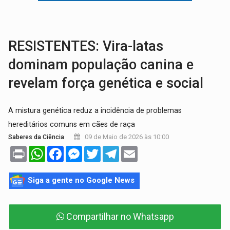
:
Anvisa libera venda de medicamentos pela Shopee, mas mantém 
MAIS RIGOR:
Nova lei endurece punição por abuso sexual contra crian
RESISTENTES: Vira-latas
dominam população canina e
revelam força genética e social
A mistura genética reduz a incidência de problemas
hereditários comuns em cães de raça
09 de Maio de 2026 às 10:00
Saberes da Ciência
Print
WhatsApp
Facebook
Messenger
Twitter
Telegram
Email
Siga a gente no Google News
Compartilhar no Whatsapp