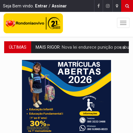
Seja Bem vindo.
Entrar
/
Assinar
ÚLTIMAS
POLUIÇÃO E RISCOS:
Retirada de fiação irregular avança no país e em PVH p
VÍDEO:
Armado com machado, homem ameaça matar sobrinha grávida e com
TRIBUNAL DO CRIME:
Homem é espancado por facção criminosa 
VÍDEO:
Perseguição é registrada no shopping após colombiana furtar ce
LUDOPATIA:
Apostas online começam a afetar produtividade e rotina
REFLORESTAMENTO:
Plantar árvores não será mais suficiente para comprov
OVNIS NA LUA:
Cientistas alertam para possível base secreta no satélite n
ACABOU COM PEUGEOT:
Incêndio destrói carro que era rebocado para oficina no