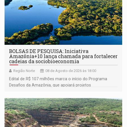
BOLSAS DE PESQUISA: Iniciativa
Amazônia+10 lança chamada para fortalecer
cadeias da sociobioeconomia
Região Norte
08 de Agosto de 2026 às 18:00
Edital de R$ 107 milhões marca o início do Programa
Desafios da Amazônia, que apoiará projetos
desenvolvidos por redes de pesquisa e inovação. A
submissão de pré-propostas poderá ser feita até 1º de
setembro