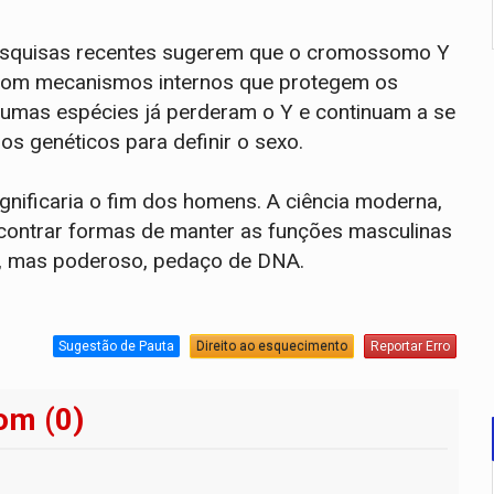
 Pesquisas recentes sugerem que o cromossomo Y
 com mecanismos internos que protegem os
gumas espécies já perderam o Y e continuam a se
s genéticos para definir o sexo.
nificaria o fim dos homens. A ciência moderna,
contrar formas de manter as funções masculinas
, mas poderoso, pedaço de DNA.
Sugestão de Pauta
Direito ao esquecimento
Reportar Erro
om (0)