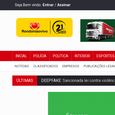
Seja Bem vindo.
Entrar
/
Assinar
INICIAL
POLÍCIA
POLÍTICA
INTERIOR
ESPORTES
NOTÍCIAS
CLASSIFICADOS
EMPREGOS
PUBLICAÇÕES LEGA
ÚLTIMAS
DEEPFAKE:
Sancionada lei contra violência
COLEGIADO:
Brasil e Rússia discutem ene
URGENTE:
Colisão entre caminhão e carr
ENCONTRO:
Amazônia Negra ganha projeç