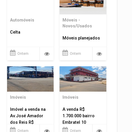
Automóveis
Móveis -
Novos/Usados
Celta
Móveis planejados
Ontem
Ontem
Imóveis
Imóveis
Imóvel a venda na
A venda R$
Av.José Amador
1.700.000 bairro
dos Reis R$
Embratel 10
1.400.000
apartamentos!
Ontem
Ontem