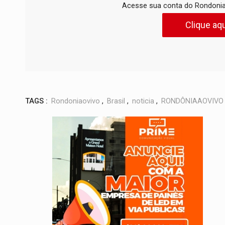
Acesse sua conta do Rondonia
Clique aqu
TAGS :
Rondoniaovivo
,
Brasil
,
noticia
,
RONDÔNIAAOVIVO