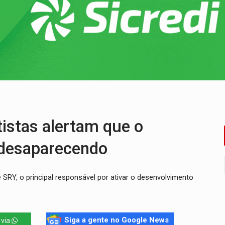
huvas isoladas nesta sexta-feira (7)
delibera greve da educação municipal em Porto Velho
e oficina de Comunicação com oportunidade de integrar equipe
ardar armas de facção é preso com revólveres e espingardas
mortos em colisão entre carreta e Fiat Uno na BR-364
umprimento da legislação sobre transporte de cargas por em
stas alertam que o
desaparecendo
SRY, o principal responsável por ativar o desenvolvimento
Siga a gente no Google News
 via