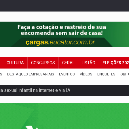
CULTURA
CONCURSOS
GERAL
LISTÃO
ELEIÇÕES 20
IS
DESTAQUES EMPRESARIAIS
EVENTOS
VÍDEOS
ENQUETES
OBIT
 sexual infantil na internet e via IA
rgia nuclear, defesa e ciência em Brasília
o deixa quatro mortos e um em estado grave na BR
ão nacional com participação de Marcela Bonfim