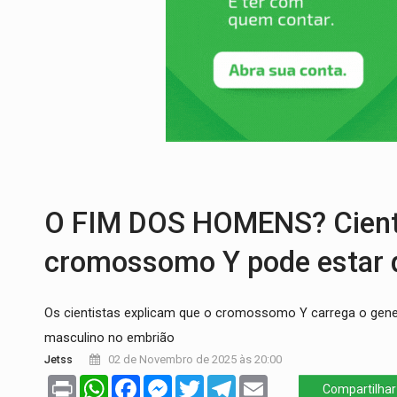
PREVISÃO:
Porto Velho tem chances de c
SINDICATOS UNIDOS:
Assembleia Geral 
PROCESSO SELETIVO:
Rondoniaovivo abr
BRASIL CONTRA O CRIME:
Acusado de gu
TRAGÉDIA:
Sobe para cinco o número de 
TRANSPORTE DE ARROZ:
MPF assegura c
O FIM DOS HOMENS? Cienti
cromossomo Y pode estar 
Os cientistas explicam que o cromossomo Y carrega o gene 
masculino no embrião
Jetss
02 de Novembro de 2025 às 20:00
Print
WhatsApp
Facebook
Messenger
Twitter
Telegram
Email
Compartilhar