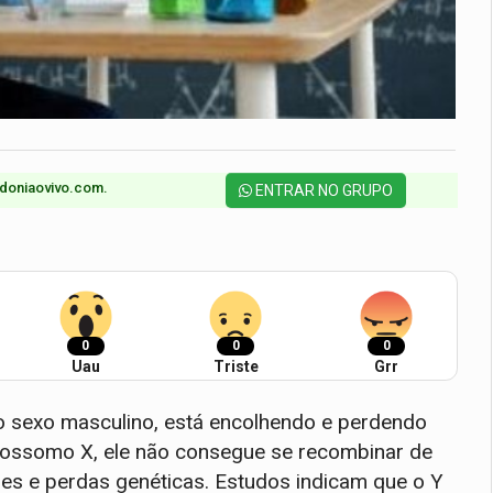
doniaovivo.com.​
ENTRAR NO GRUPO
0
0
0
Uau
Triste
Grr
 sexo masculino, está encolhendo e perdendo
mossomo X, ele não consegue se recombinar de
ões e perdas genéticas. Estudos indicam que o Y