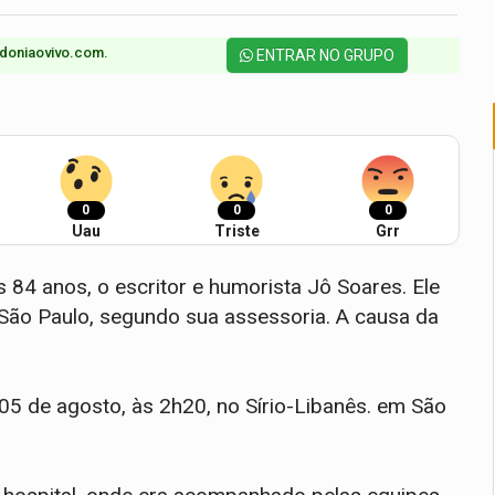
doniaovivo.com.​
ENTRAR NO GRUPO
0
0
0
Uau
Triste
Grr
 84 anos, o escritor e humorista Jô Soares. Ele
 São Paulo, segundo sua assessoria. A causa da
 05 de agosto, às 2h20, no Sírio-Libanês. em São