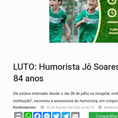
TRANSPARÊNCIA:
TCE reúne candidatos 
ELAS DECIDEM:
Mulheres são maioria e
NO CARRO:
Homem é preso com pistola 9
TRÁGICO:
Pai do 'Xandy Motocross' mor
VÍDEO:
Motorista de caminhonete morre p
CONEXÃO RONDONIAOVIVO:
Museólogo 
LUTO: Humorista Jô Soare
84 anos
Ele estava internado desde o dia 28 de julho no hospital, o
instituição”, escreveu a assessoria do humorista, em conju
Rondoniaovivo
05 de Agosto de 2022 às 06:19
Atualizad
Print
WhatsApp
Facebook
Messenger
Twitter
Telegram
Email
Compartilhar