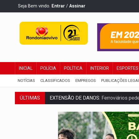
Seja Bem vindo.
Entrar
/
Assinar
INICIAL
POLÍCIA
POLÍTICA
INTERIOR
ESPORTES
NOTÍCIAS
CLASSIFICADOS
EMPREGOS
PUBLICAÇÕES LEGA
ÚLTIMAS
EXTENSÃO DE DANOS:
Ferroviários ped
VARIANDO O CARDÁPIO:
Veja essa recei
PREJUÍZO AOS ESTUDANTES:
Greve dos
POSSESSÃO DE DEBORAH LOGAN:
Terro