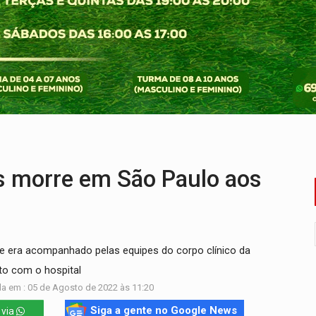
ao Governo e apresenta diagnóstico sobre RO
 representam 52% do eleitorado de Rondônia em 2026
mm durante abordagem da Força Tática na zona Sul
re em acidente na BR-364
reso às ferragens em colisão com carreta na BR
Antônio Ocampo conduz a história de uma ferrovia desgoverna
s morre em São Paulo aos
nde era acompanhado pelas equipes do corpo clínico da
nto com o hospital
a em : 05 de Agosto de 2022 às 11:20
Siga a gente no Google News
 via