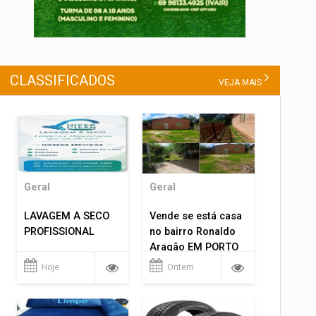
CLASSIFICADOS
VEJA MAIS
Geral
Geral
LAVAGEM A SECO
Vende se está casa
PROFISSIONAL
no bairro Ronaldo
Aragão EM PORTO
VELHO RO.
Hoje
Ontem