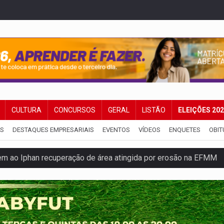
CULTURA
CONCURSOS
GERAL
LISTÃO
ELEIÇÕES 20
IS
DESTAQUES EMPRESARIAIS
EVENTOS
VÍDEOS
ENQUETES
OBIT
em ao Iphan recuperação de área atingida por erosão na EFMM
ta de carne assada para o almoço e o jantar
 professores em PVH é considerada ilegal pela Justiça
r mistura mistério e filmagens quase reais – Por Marcos Souza