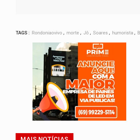
TAGS :
Rondoniaovivo
,
morte
,
Jô
,
Soares
,
humorista
,
B
MAIS NOTÍCIAS