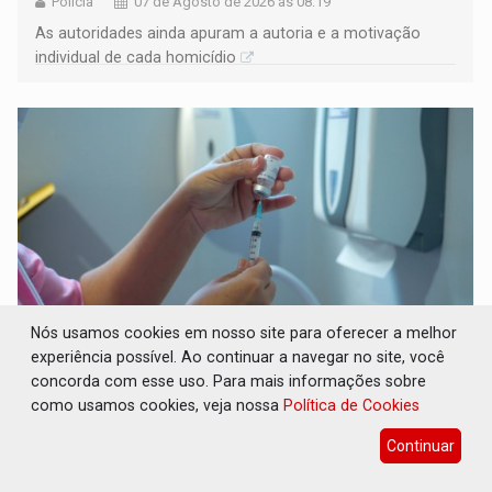
Polícia
07 de Agosto de 2026 às 08:19
As autoridades ainda apuram a autoria e a motivação
individual de cada homicídio
Nós usamos cookies em nosso site para oferecer a melhor
experiência possível. Ao continuar a navegar no site, você
IMUNIZAÇÃO: Prefeitura inicia campanha
concorda com esse uso. Para mais informações sobre
de multivacinação para crianças e
como usamos cookies, veja nossa
Política de Cookies
adolescentes
Continuar
Geral
07 de Agosto de 2026 às 07:30
Ação segue até 1º de setembro nas unidades básicas de