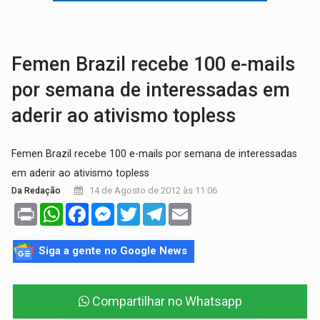
ADAILTON FÚRIA:
Assessoria denuncia suposto ataque com perfis falso
VÍDEO:
Motoboy de delivery sofre fratura após mulher avançar 
Femen Brazil recebe 100 e-mails
por semana de interessadas em
aderir ao ativismo topless
Femen Brazil recebe 100 e-mails por semana de interessadas
em aderir ao ativismo topless
14 de Agosto de 2012 às 11:06
Da Redação
Print
WhatsApp
Facebook
Messenger
Twitter
Telegram
Email
Siga a gente no Google News
Compartilhar no Whatsapp