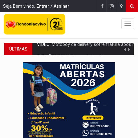
Seja Bem vindo.
Entrar
/
Assinar
ÚLTIMAS
ELEIÇÕES 2026:
Ulisses Guimarães e as nuvens no céu de Rondônia – Por 
DECISÃO REVISADA:
Nunes Marques reduz pena de Acir Gurgacz e declara pun
CONEXÃO RONDONIAOVIVO:
Museólogo Antônio Ocampo lança livro sob
ELEIÇÕES 2026:
Patrimônio de candidata a deputada federal do PL salta R$ 1 m
VÍDEO:
Quadrilha é flagrada com cerca de 200 porções
BAIRRO TEIXEIRÃO:
MPF cobra regularização fundiária da comunid
SUCESSO NA ABERTURA:
2ª Feira Rondônia Empreendedora segue no Espaço Alternativ
REESTRUTURAÇÃO:
Secretário da Seinfra de Porto Velho pede exon