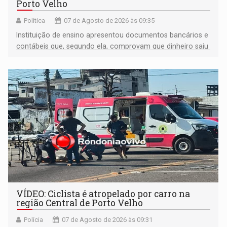
Porto Velho
Política
07 de Agosto de 2026 às 09:35
Instituição de ensino apresentou documentos bancários e
contábeis que, segundo ela, comprovam que dinheiro saiu
de sua própria conta, foi sacado pelo diretor financeiro e
apreendido quando já estava dentro da sede da entidade
— em pleno ano eleitoral em Rondônia
VÍDEO: Ciclista é atropelado por carro na
região Central de Porto Velho
Polícia
07 de Agosto de 2026 às 09:31