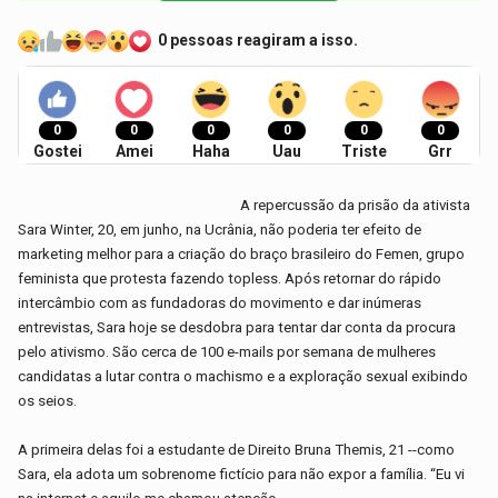
0 pessoas reagiram a isso.
0
0
0
0
0
0
Gostei
Amei
Haha
Uau
Triste
Grr
A repercussão da prisão da ativista
Sara Winter, 20, em junho, na Ucrânia, não poderia ter efeito de
marketing melhor para a criação do braço brasileiro do Femen, grupo
feminista que protesta fazendo topless. Após retornar do rápido
intercâmbio com as fundadoras do movimento e dar inúmeras
entrevistas, Sara hoje se desdobra para tentar dar conta da procura
pelo ativismo. São cerca de 100 e-mails por semana de mulheres
candidatas a lutar contra o machismo e a exploração sexual exibindo
os seios.
A primeira delas foi a estudante de Direito Bruna Themis, 21 --como
Sara, ela adota um sobrenome fictício para não expor a família. “Eu vi