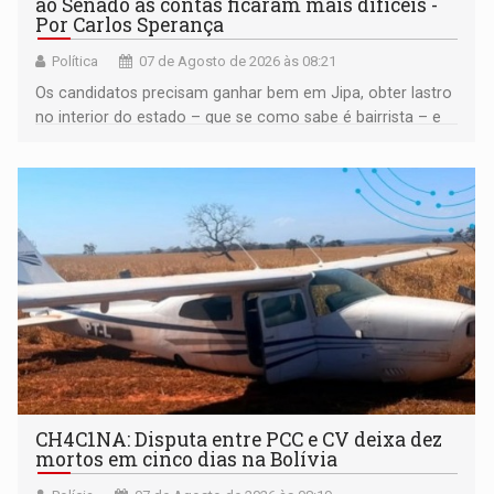
ao Senado as contas ficaram mais difíceis -
Por Carlos Sperança
Política
07 de Agosto de 2026 às 08:21
Os candidatos precisam ganhar bem em Jipa, obter lastro
no interior do estado – que se como sabe é bairrista – e
vir para a capital beliscando alguma coisa para se
garantir
CH4C1NA: Disputa entre PCC e CV deixa dez
mortos em cinco dias na Bolívia