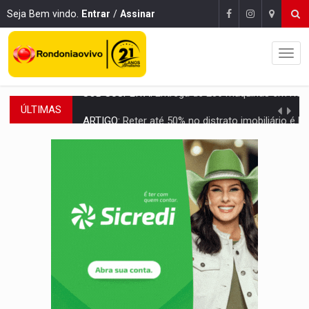
Seja Bem vindo.
Entrar
/
Assinar
ÚLTIMAS
ARTIGO:
Reter até 50% no distrato imobiliário é legal, mas não pode 
DO HOSPITAL AO CAMPO:
Veja as mais de 200 ações de Marcos Rogé
EXPANSÃO:
Grupo Nova Era amplia presença em PVH e transforma Aramix em
ROTA GLOBAL:
PCC amplia presença internacional e transforma Brasil em cor
CONEXÃO RONDONIAOVIVO:
Museólogo Antônio Ocampo conduz a história de uma
EXTENSÃO DE DANOS:
Ferroviários pedem ao Iphan recuperação de área atingid
VARIANDO O CARDÁPIO:
Veja essa receita de carne assada para o a
PREJUÍZO AOS ESTUDANTES:
Greve dos professores em PVH é considerada 