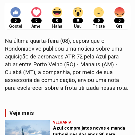
0
0
0
0
0
0
Gostei
Amei
Haha
Uau
Triste
Grr
Na última quarta-feira (08), depois que o
Rondoniaovivo publicou uma notícia sobre uma
aquisição de aeronaves ATR 72 pela Azul para
atuar entre Porto Velho (RO) - Manaus (AM) -
Cuiabá (MT), a companhia, por meio de sua
assessoria de comunicação, enviou uma nota
para esclarecer sobre a frota utilizada nessa rota.
Veja mais
VELHARIA
Azul compra jatos novos e manda
turboélices dos anos 90 para