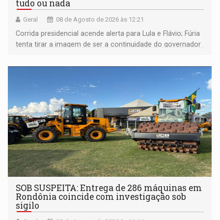
tudo ou nada
Geral
08 de Agosto de 2026 às 12:21
Corrida presidencial acende alerta para Lula e Flávio; Fúria
tenta tirar a imagem de ser a continuidade do governador
Marcos Rocha; ex-prefeito Hildon Chaves parece ainda
não ter entrado no modo eleição; ABAV faz evento em
Porto Velho
SOB SUSPEITA: Entrega de 286 máquinas em
Rondônia coincide com investigação sob
sigilo