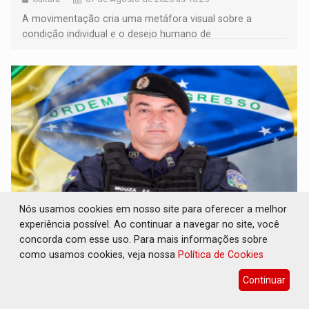
A movimentação cria uma metáfora visual sobre a
condição individual e o desejo humano de
pertencimento
Nós usamos cookies em nosso site para oferecer a melhor
experiência possível. Ao continuar a navegar no site, você
ELEIÇÕES 2026: Sargento Mouza esclarece
concorda com esse uso. Para mais informações sobre
'erro de digitação' em declaração de
como usamos cookies, veja nossa
Política de Cookies
patrimônio de R$ 29 milhões
Continuar
Eleições 2026
07 de Agosto de 2026 às 16:23
Ele brincou dizendo ser "uma pena" não ter o dinheiro