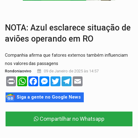
COLUNA SEMANAL:
Largada foi dada e candidatos ao Governo de RO partem 
SOB SUSPEITA:
Entrega de 286 máquinas em Rondônia coincide com investig
NOTA: Azul esclarece situação de
aviões operando em RO
Companhia afirma que fatores externos também influenciam
nos valores das passagens
09 de Janeiro de 2025 às 14:57
Rondoniaovivo
Print
WhatsApp
Facebook
Messenger
Twitter
Telegram
Email
Siga a gente no Google News
Compartilhar no Whatsapp