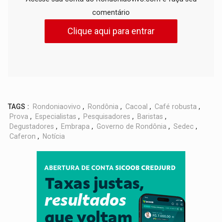
comentário
Clique aqui para entrar
TAGS :
Rondoniaovivo
,
Rondônia
,
Cacoal
,
Café robusta
,
Prova
,
Especialistas
,
Pesquisadores
,
Baristas
,
Degustadores
,
Embrapa
,
Governo de Rondônia
,
Sedec
,
Caferon
,
Notícia