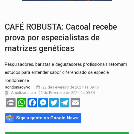
AMOR PERDIDO DÓI:
Luto amoroso não tem prazo, mas exige aten
TECNOLOGIA:
Empresas de Xangai aprimoram robôs de IA incorporada em 
CAFÉ ROBUSTA: Cacoal recebe
prova por especialistas de
matrizes genéticas
Pesquisadores, baristas e degustadores profissionais retomam
estudos para entender sabor diferenciado de espécie
rondoniense
22 de Fevereiro de 2024 às 09:16
Rondoniaovivo
Atualizada em : 22 de Fevereiro de 2024 às 09:34
Print
WhatsApp
Facebook
Messenger
Twitter
Telegram
Email
Siga a gente no Google News