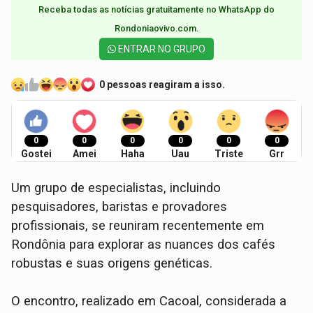
Receba todas as notícias gratuitamente no WhatsApp do
Rondoniaovivo.com.​
ENTRAR NO GRUPO
0 pessoas reagiram a isso.
0
0
0
0
0
0
Gostei
Amei
Haha
Uau
Triste
Grr
Um grupo de especialistas, incluindo
pesquisadores, baristas e provadores
profissionais, se reuniram recentemente em
Rondônia para explorar as nuances dos cafés
robustas e suas origens genéticas.
O encontro, realizado em Cacoal, considerada a