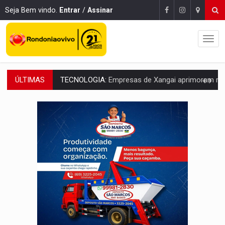
Seja Bem vindo.
Entrar
/
Assinar
ÚLTIMAS
PROTEGE A TERRA:
China descobre como explodir asteroide com bomba n
VÍDEO:
Motociclista morre após bater na traseira de camin
PARECE UM NUGGET:
Essa receita com frango virou o meu ja
EMPREENDEDORISMO:
7 negócios que podem começar com pouco dinheiro e vi
GIGANTE DA AMÉRICA:
Brasil reúne dimensão continental e posição estratégic
INDEPENDÊNCIA:
10 dicas importantes para quem quer mo
VARCENA:
Cientistas descobrem nova espécie de rã em florestas alagada
BARGANHA:
Vai comprar celular usado? Veja como consultar o a