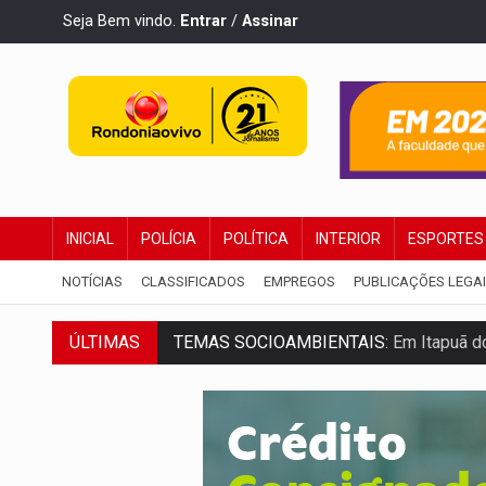
Seja Bem vindo.
Entrar
/
Assinar
INICIAL
POLÍCIA
POLÍTICA
INTERIOR
ESPORTES
NOTÍCIAS
CLASSIFICADOS
EMPREGOS
PUBLICAÇÕES LEGA
ÚLTIMAS
PREVISÃO:
Interior de Rondônia terá sáb
INFRAESTRUTURA:
Após quase 30 anos d
A ILHA:
Coreografia de Rondônia estreia 
ELEIÇÕES 2026:
Sgt. Mouza esclarece 'e