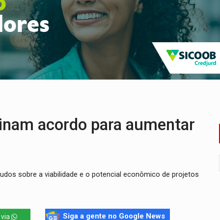
 pelo adicional de incentivo com efeitos retroativos
regão Eletrônico Nº 12/2026 - UASG 200095
onelada de drogas em fundo falso de caminhão
eados na promoção de dia dos Pais
bate a drones durante exercício antiaéreo
o Oeste, CINEMAZÔNIA leva cinema amazônico a estudantes na
sinam acordo para aumentar
tudos sobre a viabilidade e o potencial econômico de projetos
Siga a gente no Google News
 via