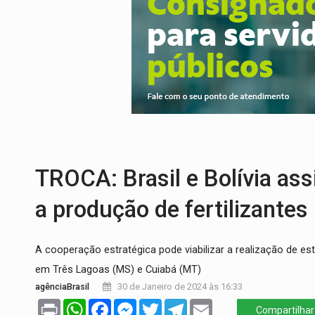
JUDICIÁRIO:
Sinjur parabeniza servidores
Publicação Legal:
AVISO DE LICITAÇÃO: P
BR-364:
Polícia apreende mais de uma t
EMOCIONE:
PRESENTES: Confira os sort
DEFESA:
Exército testa inovações no com
TEMAS SOCIOAMBIENTAIS:
Em Itapuã d
TROCA: Brasil e Bolívia as
a produção de fertilizantes
A cooperação estratégica pode viabilizar a realização de es
em Três Lagoas (MS) e Cuiabá (MT)
agênciaBrasil
30 de Janeiro de 2024 às 16:33
Print
WhatsApp
Facebook
Messenger
Twitter
Telegram
Email
Compartilhar