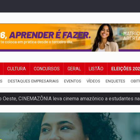
CULTURA
CONCURSOS
GERAL
LISTÃO
ELEIÇÕES 20
IS
DESTAQUES EMPRESARIAIS
EVENTOS
VÍDEOS
ENQUETES
OBIT
ado (8) de calor intenso e tempo firme
e espera, asfalto chega ao bairro Nova Esperança
na programação do Festival de Dança de Joinville
rro de digitação' em declaração de patrimônio de R$ 29 mi