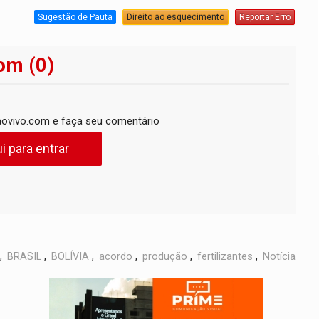
Sugestão de Pauta
Direito ao esquecimento
Reportar Erro
om (0)
ovivo.com e faça seu comentário
i para entrar
,
BRASIL
,
BOLÍVIA
,
acordo
,
produção
,
fertilizantes
,
Notícia