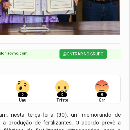
doniaovivo.com.​
ENTRAR NO GRUPO
0
0
0
Uau
Triste
Grr
ram, nesta terça-feira (30), um memorando de
 a produção de fertilizantes. O acordo prevê a