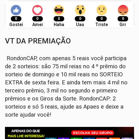
0
0
0
0
0
0
Gostei
Amei
Haha
Uau
Triste
Grr
VT DA PREMIAÇÃO
RondonCAP, com apenas 5 reais você participa
de 2 sorteios: são 75 mil reias no 4 º prêmio do
sorteio de domingo e 10 mil reais no SORTEIO
EXTRA de sexta feira. E ainda tem mais 4 mil no
terceiro prêmio, 3 mil no segundo e primeiro
prêmios e os Giros da Sorte. RondonCAP: 2
sorteios e só 5 reais, ajude as Apaes e deixe a
sorte ajudar você!