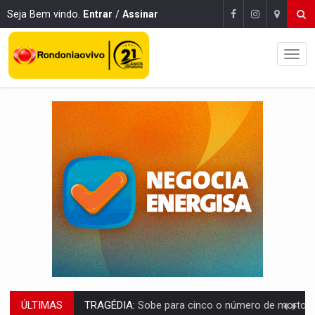
Seja Bem vindo.
Entrar
/
Assinar
ÚLTIMAS
TRANSPORTE DE ARROZ:
MPF assegura cumprimento da legislação sobre transporte d