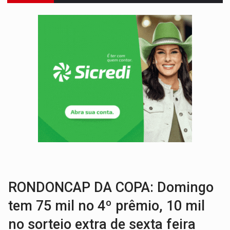
DEEPFAKE:
Sancionada lei contra violência sexual infantil na inte
COLEGIADO:
Brasil e Rússia discutem energia nuclear, defesa e ciênc
URGENTE:
Colisão entre caminhão e carro deixa quatro mortos e um em est
ENCONTRO:
Amazônia Negra ganha projeção nacional com participação de M
PREVISÃO:
Porto Velho tem chances de chuvas isoladas nesta se
SINDICATOS UNIDOS:
Assembleia Geral delibera greve da educação municip
PROCESSO SELETIVO:
Rondoniaovivo abre oficina de Comunicação com oportunidade
BRASIL CONTRA O CRIME:
Acusado de guardar armas de facção é preso com rev
TRAGÉDIA:
Sobe para cinco o número de mortos em colisão entre carreta e Fia
RONDONCAP DA COPA: Domingo
tem 75 mil no 4º prêmio, 10 mil
no sorteio extra de sexta feira