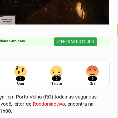
doniaovivo.com.​
ENTRAR NO GRUPO
0
0
0
Uau
Triste
Grr
çar em Porto Velho (RO) todas as segundas-
 você, leitor de
Rondoniaovivo
, encontra na
11h00.