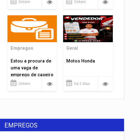
Ontem
Ontem
Empregos
Geral
Estou a procura de
Motos Honda
uma vaga de
emprego de caseiro
em porto velho
Ontem
há 2 dias
rondônia
EMPREGOS