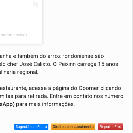
rondoniaovivo)
tanha e também do arroz rondoniense são
o chef José Calixto. O Peixinn carrega 15 anos
inária regional.
Restaurante, acesse a página do Goomer clicando
itas para retirada. Entre em contato nos número
tsApp)
para mais informações.
Sugestão de Pauta
Direito ao esquecimento
Reportar Erro