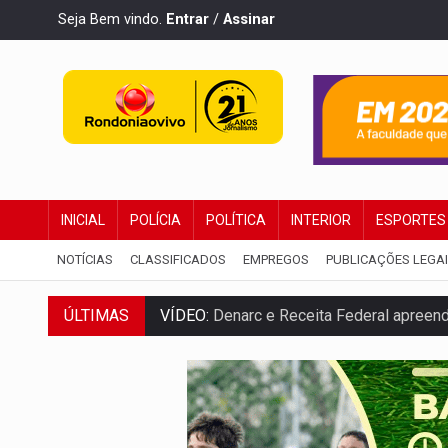
Seja Bem vindo.
Entrar
/
Assinar
INICIAL
POLÍCIA
POLÍTICA
INTERIOR
ESPORTES
NOTÍCIAS
CLASSIFICADOS
EMPREGOS
PUBLICAÇÕES LEGA
ÚLTIMAS
VÍDEO:
Denarc e Receita Federal apreen
OPERAÇÃO DA PC:
Membros do CV são p
ENTRADA GRATUITA:
Espetáculo As Mari
VÍDEO:
Três são presos após furto de mo