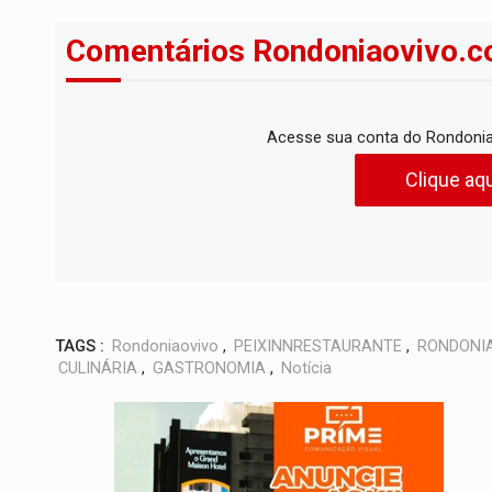
Comentários Rondoniaovivo.c
Acesse sua conta do Rondonia
Clique aqu
TAGS :
Rondoniaovivo
,
PEIXINNRESTAURANTE
,
RONDONI
CULINÁRIA
,
GASTRONOMIA
,
Notícia