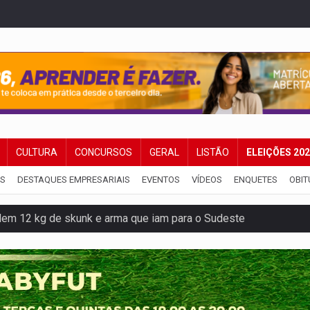
CULTURA
CONCURSOS
GERAL
LISTÃO
ELEIÇÕES 20
IS
DESTAQUES EMPRESARIAIS
EVENTOS
VÍDEOS
ENQUETES
OBIT
dem 12 kg de skunk e arma que iam para o Sudeste
resos com armas e drogas após crime de tortur@
as Somos Nós será apresentado na capital
tocicleta em frente de academia