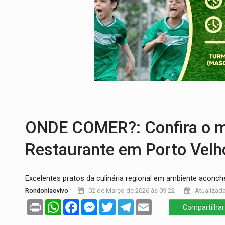
CELEBRAÇÃO:
Cerejeiras completa 43 a
SAÚDE:
Anvisa desmente boato sobre pre
VÍDEO:
Pitbulls fogem de residência e a
AÇÃO CONJUNTA:
Forças policiais apre
PF ESTÁ APURANDO:
Flávio Bolsonaro e
GRAVE:
Homem é esfaqueado no peito dur
ONDE COMER?: Confira o me
Restaurante em Porto Velh
Excelentes pratos da culinária regional em ambiente aconc
Rondoniaovivo
02 de Março de 2026 às 09:22
Atualizada
Print
WhatsApp
Facebook
Messenger
Twitter
Telegram
Email
Compartilhar