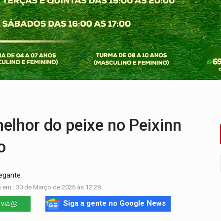
nos de emancipação com programação esportiva
sença de plástico ou petróleo em ovos
tacam casal de idosos na zona Leste
endem cerca de 1kg de ouro em Rondônia
scolhe Alfredo Gaspar como vice, alvo de denúncia por estupro
ante briga entre vizinhos
lhor do peixe no Peixinn
o
hegante
 em : 30 de Março de 2026 às 12:28
Siga a gente no Google News
 via