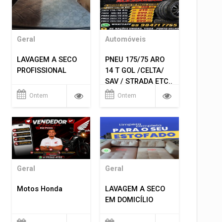
Geral
Automóveis
LAVAGEM A SECO
PNEU 175/75 ARO
PROFISSIONAL
14 T GOL /CELTA/
SAV / STRADA ETC..
R$ 219,99
Ontem
Ontem
MONTAGEM GRATIS
Geral
Geral
Motos Honda
LAVAGEM A SECO
EM DOMICÍLIO