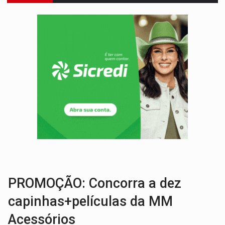
VÍDEO:
Ladrão é filmado furtando moto na frente do bar 
BOLSAS DE PESQUISA:
Iniciativa Amazônia+10 lança chamada para fortalecer cadeia
MATERIAL:
Brasil tem grandes reservas de urânio, mas produz pouco e impo
VÍDEO:
Serpente capturada na fábrica da Coca-Cola é devolvid
HOMENAGEM:
Cientistas cassados pelo AI-5 se tornam pesquisadores emér
VÍDEO:
Líder religioso é preso por abusar de fiéis sob pretexto de 'pro
LEVANTAMENTO:
Brasil tem uma história marcada por guerras, revoltas e con
REFLORESTAMENTO:
Plantar árvores não será mais suficiente para comprov
OVNIS NA LUA:
Cientistas alertam para possível base secreta no satélite n
PROMOÇÃO: Concorra a dez
capinhas+películas da MM
Acessórios