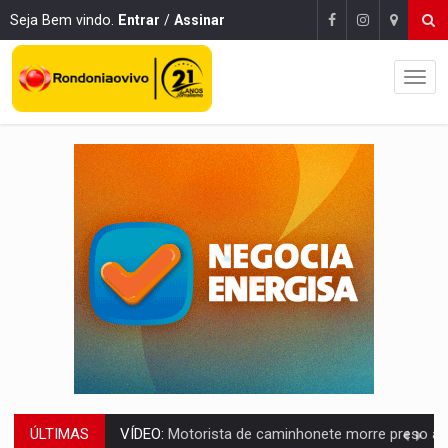
Seja Bem vindo.
Entrar
/
Assinar
ÚLTIMAS
LAZER:
Seis lugares gratuitos para aproveitar o fim de semana e