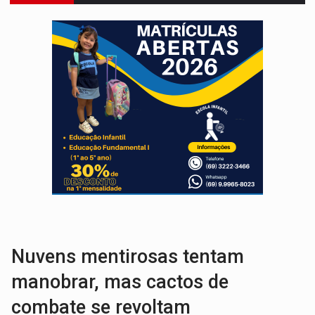
VÍDEO:
FTICCO e Força Tática prendem membro do CV com arma e drogas em
INCLUSÃO:
Prefeitura fortalece parceria com a APAE para ampliar ações v
DEFESA:
Exército testa inovações no combate a drones durante exerc
TEMAS SOCIOAMBIENTAIS:
Em Itapuã do Oeste, CINEMAZÔNIA leva cinema amazônico 
PREVISÃO:
Interior de Rondônia terá sábado (8) de calor intenso
INFRAESTRUTURA:
Após quase 30 anos de espera, asfalto chega ao bairr
A ILHA:
Coreografia de Rondônia estreia na programação do Festival de Dan
TRÁGICO:
Pai do 'Xandy Motocross' morre em acidente
VÍDEO:
Motorista de caminhonete morre preso às ferragens em colisão com
Nuvens mentirosas tentam
manobrar, mas cactos de
combate se revoltam