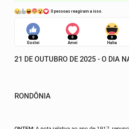
0 pessoas reagiram a isso.
0
0
0
Gostei
Amei
Haha
21 DE OUTUBRO DE 2025 - O DIA N
RONDÔNIA
ONTEM:
A nota relativa ao ano de 1917, renunc