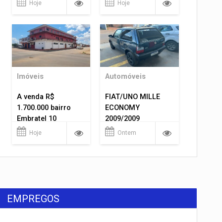
Hoje
Hoje
Imóveis
Automóveis
A venda R$
FIAT/UNO MILLE
1.700.000 bairro
ECONOMY
Embratel 10
2009/2009
apartamentos!
Hoje
Ontem
EMPREGOS