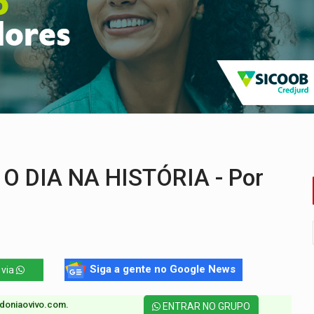
os iniciais do ensino fundamental em Rondônia
a é preso durante operação policial
IÇÕES: SEATER/RO
a começa nesta quinta-feira (6) no Espaço Alternativo
 servidores reforça equipes do Cad Único nos Cras de PVH
e insegurança na Estrada dos Periquitos
O DIA NA HISTÓRIA - Por
Siga a gente no Google News
 via
doniaovivo.com.​
ENTRAR NO GRUPO