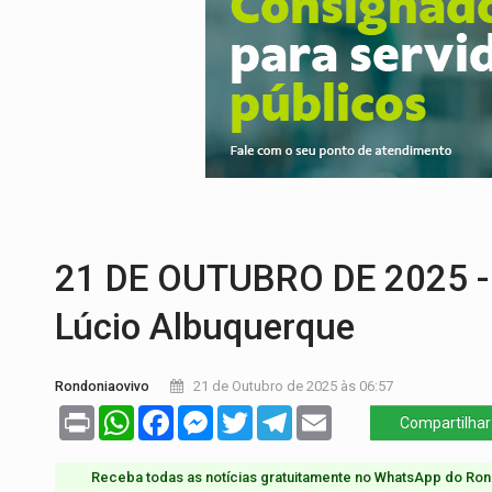
DESENVOLVIMENTO:
Ideb avança nos an
VULGO 'UNIÃO':
Chefe de facção criminos
Publicação Legal:
CONVOCAÇÃO DAS ELE
RO EMPREENDEDORA:
2ª edição da feir
FORTALECIMENTO:
Contratação de novos
PERIGO:
Moradores denunciam escuridão 
21 DE OUTUBRO DE 2025 - 
Lúcio Albuquerque
Rondoniaovivo
21 de Outubro de 2025 às 06:57
Print
WhatsApp
Facebook
Messenger
Twitter
Telegram
Email
Compartilhar
Receba todas as notícias gratuitamente no WhatsApp do Ron