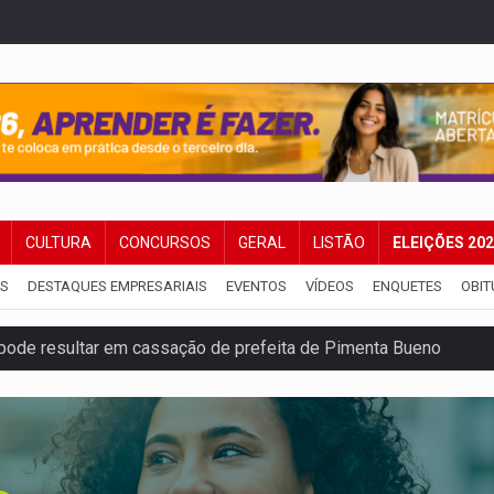
CULTURA
CONCURSOS
GERAL
LISTÃO
ELEIÇÕES 20
IS
DESTAQUES EMPRESARIAIS
EVENTOS
VÍDEOS
ENQUETES
OBIT
pode resultar em cassação de prefeita de Pimenta Bueno
ições para taekwondo
laram patrimônio zero em Rondônia nas eleições de 2026
Cavalgada da Expo Show Norte neste sábado