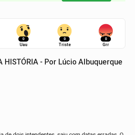
0
0
0
Uau
Triste
Grr
A HISTÓRIA - Por Lúcio Albuquerque
ia de dois intendentes, saiu com datas erradas. O