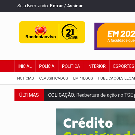
Seja Bem vindo.
Entrar
/
Assinar
INICIAL
POLÍCIA
POLÍTICA
INTERIOR
ESPORTES
NOTÍCIAS
CLASSIFICADOS
EMPREGOS
PUBLICAÇÕES LEGA
COLIGAÇÃO:
Reabertura de ação no TSE 
ÚLTIMAS
INCLUSÃO:
APAE Porto Velho abre inscr
CLUBE DOS R$ 00,00:
21 candidatos dec
INTERIOR:
Ouro Preto do Oeste realiza 