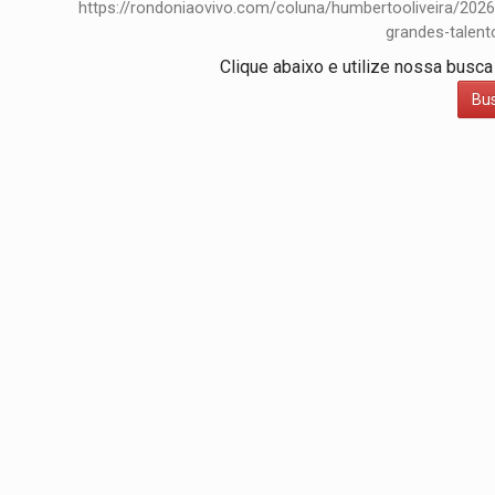
https://rondoniaovivo.com/coluna/humbertooliveira/2026
EMPREENDEDORISMO:
7 negócios que p
grandes-talento
Clique abaixo e utilize nossa busca
GIGANTE DA AMÉRICA:
Brasil reúne dime
Bu
INDEPENDÊNCIA:
10 dicas importantes 
VARCENA:
Cientistas descobrem nova es
BARGANHA:
Vai comprar celular usado? 
AMOR PERDIDO DÓI:
Luto amoroso não t