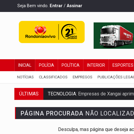
Seja Bem vindo.
Entrar
/
Assinar
INICIAL
POLÍCIA
POLÍTICA
INTERIOR
ESPORTES
NOTÍCIAS
CLASSIFICADOS
EMPREGOS
PUBLICAÇÕES LEGA
ÚLTIMAS
TECNOLOGIA:
Empresas de Xangai aprimo
PROTEGE A TERRA:
China descobre como
PÁGINA PROCURADA
NÃO LOCALIZA
VÍDEO:
Motociclista morre após bater na
Desculpa, mas página que deseja ac
PARECE UM NUGGET:
Essa receita com fr