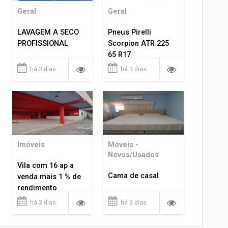
Geral
Geral
LAVAGEM A SECO
Pneus Pirelli
PROFISSIONAL
Scorpion ATR 225
65 R17
há 3 dias
há 3 dias
Imóveis
Móveis -
Novos/Usados
Vila com 16 ap a
Cama de casal
venda mais 1 % de
rendimento
há 3 dias
há 3 dias