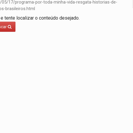
/05/17/programa-por-toda-minha-vida-resgata-historias-de-
odem começar com pouco dinheiro e virar fonte de renda
s-brasileiros.html
 e tente localizar o conteúdo desejado.
nsão continental e posição estratégica na América do Sul
scar
para quem quer morar sozinho
pécie de rã em florestas alagadas da Amazônia
Veja como consultar o aparelho antes
em prazo, mas exige atenção aos sinais