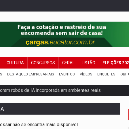
CULTURA
CONCURSOS
GERAL
LISTÃO
ELEIÇÕES 20
IS
DESTAQUES EMPRESARIAIS
EVENTOS
VÍDEOS
ENQUETES
OBIT
ram robôs de IA incorporada em ambientes reais
 explodir asteroide com bomba nuclear espacial
DA
 traseira de caminhone Amarok
essar não se encontra mais disponível.
ango virou o meu jantar favorito