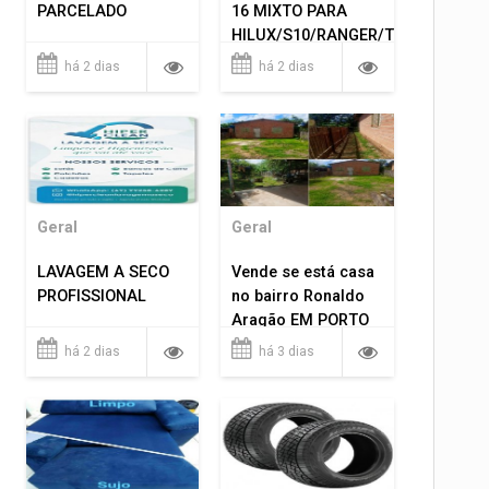
PARCELADO
16 MIXTO PARA
HILUX/S10/RANGER/TRITON
ETC... MONTAGEM
há 2 dias
há 2 dias
GRATIS 599,00
Geral
Geral
LAVAGEM A SECO
Vende se está casa
PROFISSIONAL
no bairro Ronaldo
Aragão EM PORTO
VELHO RO.
há 2 dias
há 3 dias