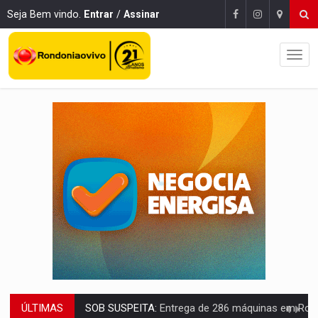
Seja Bem vindo.
Entrar
/
Assinar
ÚLTIMAS
ARTIGO:
Reter até 50% no distrato imobiliário é legal, mas não pode 