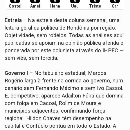
0
0
0
0
0
0
Gostei
Amei
Haha
Uau
Triste
Grr
Estreia –
Na estreia desta coluna semanal, uma
leitura geral da política de Rondônia por região.
Objetividade, sem rodeios. Todas as análises aqui
publicadas se apoiam na opinião pública aferida e
ponderada por este colunista através do IHPEC —
sem viés, sem torcida.
Governo I –
No tabuleiro estadual, Marcos
Rogério larga à frente na corrida ao governo, num
cenário sem Fernando Máximo e sem Ivo Cassol.
E, competitivo, aparece Adailton Fúria que domina
com folga em Cacoal, Rolim de Moura e
municípios adjacentes, confirmando força
regional. Hildon Chaves têm desempenho na
capital e Confúcio pontua em todo o Estado. A