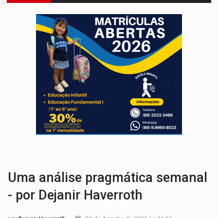
DO HOSPITAL AO CAMPO:
Veja as mais de 200 ações de Marcos Rogé
EXPANSÃO:
Grupo Nova Era amplia presença em PVH e transforma Aramix em
ROTA GLOBAL:
PCC amplia presença internacional e transforma Brasil em cor
CONEXÃO RONDONIAOVIVO:
Museólogo Antônio Ocampo conduz a história de uma
EXTENSÃO DE DANOS:
Ferroviários pedem ao Iphan recuperação de área atingid
VARIANDO O CARDÁPIO:
Veja essa receita de carne assada para o a
PREJUÍZO AOS ESTUDANTES:
Greve dos professores em PVH é considerada 
COLUNA SEMANAL:
Largada foi dada e candidatos ao Governo de RO partem 
SOB SUSPEITA:
Entrega de 286 máquinas em Rondônia coincide com investig
Uma análise pragmática semanal
- por Dejanir Haverroth