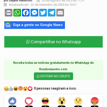
30 de Agosto de 2025 às 11:31
por Dejanir Haverroth
Atualizada em : 01 de Setembro de 2025 às 10:21
Print
WhatsApp
Facebook
Messenger
Twitter
Telegram
Email
Siga a gente no Google News
Compartilhar no Whatsapp
Receba todas as notícias gratuitamente no WhatsApp do
Rondoniaovivo.com.​
ENTRAR NO GRUPO
0 pessoas reagiram a isso.