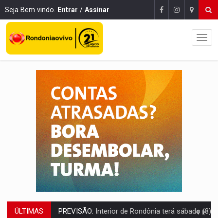
Seja Bem vindo.
Entrar
/
Assinar
PREVISÃO:
Interior de Rondônia terá sábado (8) de calor intenso
ÚLTIMAS