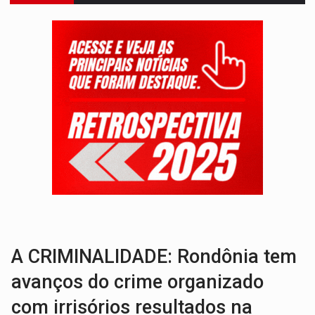
INFRAESTRUTURA:
Após quase 30 anos de espera, asfalto chega ao bairr
A ILHA:
Coreografia de Rondônia estreia na programação do Festival de Dan
ELEIÇÕES 2026:
Sgt. Mouza esclarece 'erro de digitação' em declaração de patrim
JUDICIÁRIO:
Sinjur parabeniza servidores pelo adicional de incentivo com ef
LAZER:
Seis lugares gratuitos para aproveitar o fim de semana e
VÍDEO:
FTICCO e Força Tática prendem membro do CV com arma e drogas em
INCLUSÃO:
Prefeitura fortalece parceria com a APAE para ampliar ações v
DEFESA:
Exército testa inovações no combate a drones durante exerc
TEMAS SOCIOAMBIENTAIS:
Em Itapuã do Oeste, CINEMAZÔNIA leva cinema amazônico 
A CRIMINALIDADE: Rondônia tem
avanços do crime organizado
com irrisórios resultados na