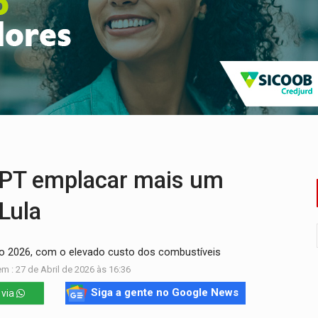
ossível base secreta no satélite natural da Terra
i carro que era rebocado para oficina no Centro de Porto Velho
 frente do bar da Marleide
nia+10 lança chamada para fortalecer cadeias da sociobioecono
de urânio, mas produz pouco e importa combustível
ça matar sobrinha grávida e com bebê no colo
 o PT emplacar mais um
Lula
ção 2026, com o elevado custo dos combustíveis
m : 27 de Abril de 2026 às 16:36
Siga a gente no Google News
 via