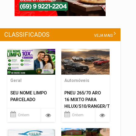
CLASSIFICADOS
VEJA MAIS
Geral
Automóveis
SEU NOME LIMPO
PNEU 265/70 ARO
PARCELADO
16 MIXTO PARA
HILUX/S10/RANGER/TRITON
ETC... MONTAGEM
Ontem
Ontem
GRATIS 599,00