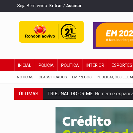
Seja Bem vindo.
Entrar
/
Assinar
INICIAL
POLÍCIA
POLÍTICA
INTERIOR
ESPORTES
NOTÍCIAS
CLASSIFICADOS
EMPREGOS
PUBLICAÇÕES LEGA
ÚLTIMAS
TRIBUNAL DO CRIME:
Homem é espancado
VÍDEO:
Perseguição é registrada no shop
LUDOPATIA:
Apostas online começam a af
REFLORESTAMENTO:
Plantar árvores nã