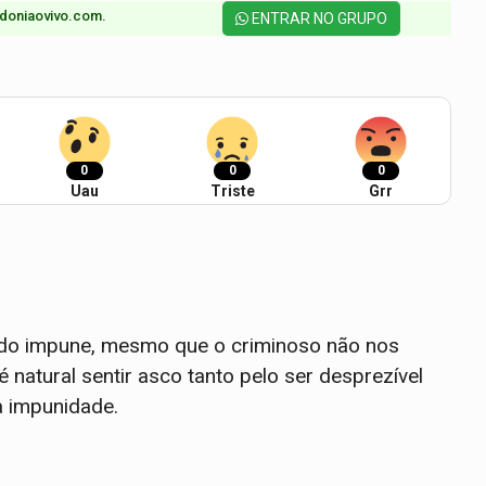
doniaovivo.com.​
ENTRAR NO GRUPO
0
0
0
Uau
Triste
Grr
o impune, mesmo que o criminoso não nos
 natural sentir asco tanto pelo ser desprezível
 impunidade.