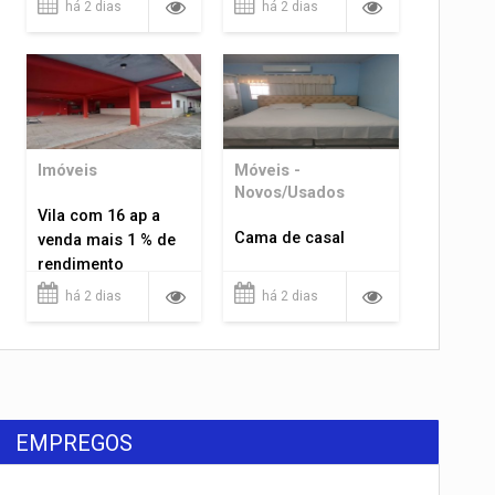
há 2 dias
há 2 dias
Imóveis
Móveis -
Novos/Usados
Vila com 16 ap a
Cama de casal
venda mais 1 % de
rendimento
há 2 dias
há 2 dias
EMPREGOS