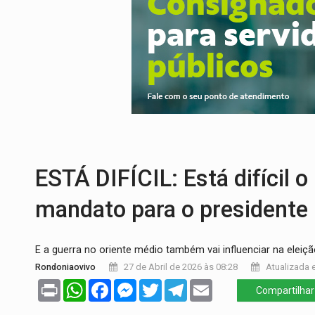
OVNIS NA LUA:
Cientistas alertam para p
ACABOU COM PEUGEOT:
Incêndio destró
VÍDEO:
Ladrão é filmado furtando moto na
BOLSAS DE PESQUISA:
Iniciativa Amazô
MATERIAL:
Brasil tem grandes reservas 
VÍDEO:
Armado com machado, homem amea
ESTÁ DIFÍCIL: Está difícil
mandato para o presidente 
E a guerra no oriente médio também vai influenciar na elei
Rondoniaovivo
27 de Abril de 2026 às 08:28
Atualizada e
Print
WhatsApp
Facebook
Messenger
Twitter
Telegram
Email
Compartilhar