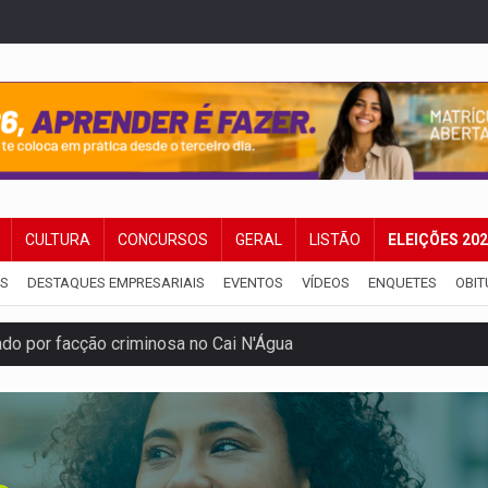
CULTURA
CONCURSOS
GERAL
LISTÃO
ELEIÇÕES 20
IS
DESTAQUES EMPRESARIAIS
EVENTOS
VÍDEOS
ENQUETES
OBIT
 por facção criminosa no Cai N'Água
ping após colombiana furtar celular de menina
etar produtividade e rotina nas empresas
o será mais suficiente para comprovar área recuperado