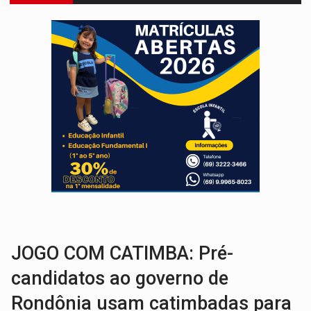
VÍDEO:
FTICCO e Força Tática prendem membro do CV com arma e drogas em
INCLUSÃO:
Prefeitura fortalece parceria com a APAE para ampliar ações v
DEFESA:
Exército testa inovações no combate a drones durante exerc
TEMAS SOCIOAMBIENTAIS:
Em Itapuã do Oeste, CINEMAZÔNIA leva cinema amazônico 
PREVISÃO:
Interior de Rondônia terá sábado (8) de calor intenso
INFRAESTRUTURA:
Após quase 30 anos de espera, asfalto chega ao bairr
A ILHA:
Coreografia de Rondônia estreia na programação do Festival de Dan
TRÁGICO:
Pai do 'Xandy Motocross' morre em acidente
VÍDEO:
Motorista de caminhonete morre preso às ferragens em colisão com
JOGO COM CATIMBA: Pré-
candidatos ao governo de
Rondônia usam catimbadas para