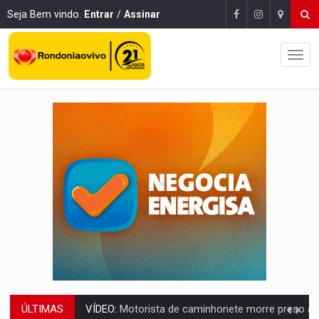
Seja Bem vindo.
Entrar
/
Assinar
ÚLTIMAS
LAZER:
Seis lugares gratuitos para aproveitar o fim de semana e