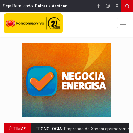
Seja Bem vindo.
Entrar
/
Assinar
ÚLTIMAS
PROTEGE A TERRA:
China descobre como explodir asteroide com bomba n