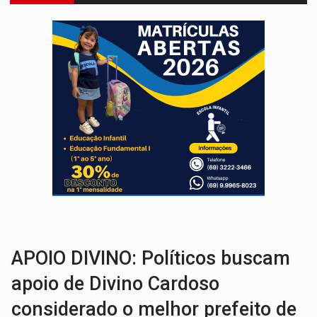
VÍDEO:
Motociclista morre após bater na traseira de camin
PARECE UM NUGGET:
Essa receita com frango virou o meu ja
EMPREENDEDORISMO:
7 negócios que podem começar com pouco dinheiro e vi
GIGANTE DA AMÉRICA:
Brasil reúne dimensão continental e posição estratégic
INDEPENDÊNCIA:
10 dicas importantes para quem quer mo
VARCENA:
Cientistas descobrem nova espécie de rã em florestas alagada
BARGANHA:
Vai comprar celular usado? Veja como consultar o a
AMOR PERDIDO DÓI:
Luto amoroso não tem prazo, mas exige aten
TECNOLOGIA:
Empresas de Xangai aprimoram robôs de IA incorporada em 
APOIO DIVINO: Políticos buscam
apoio de Divino Cardoso
considerado o melhor prefeito de