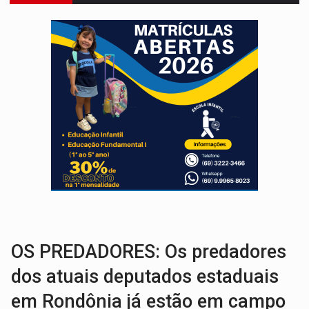
URGENTE:
Colisão entre caminhão e carro deixa quatro mortos e um em est
ENCONTRO:
Amazônia Negra ganha projeção nacional com participação de M
PREVISÃO:
Porto Velho tem chances de chuvas isoladas nesta se
SINDICATOS UNIDOS:
Assembleia Geral delibera greve da educação municip
PROCESSO SELETIVO:
Rondoniaovivo abre oficina de Comunicação com oportunidade
AGOSTO LILÁS:
MPRO lança de portal e promove reflexão sobre trajetória da Le
REGULARIZAÇÃO:
Refis 2026 segue até o fim do ano para regulariz
TRANSPORTE DE ARROZ:
MPF assegura cumprimento da legislação sobre transporte d
DEEPFAKE:
Sancionada lei contra violência sexual infantil na inte
OS PREDADORES: Os predadores
dos atuais deputados estaduais
em Rondônia já estão em campo