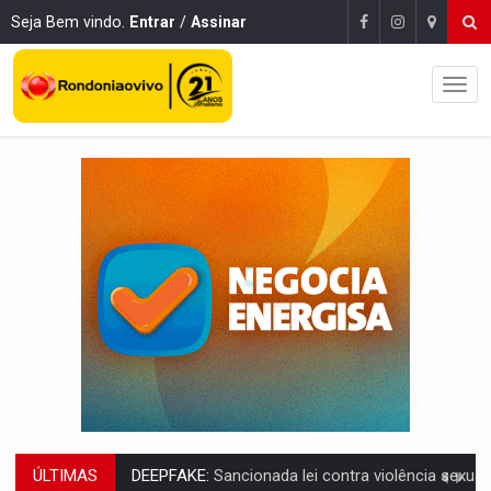
Seja Bem vindo.
Entrar
/
Assinar
ÚLTIMAS
COLEGIADO:
Brasil e Rússia discutem energia nuclear, defesa e ciênc