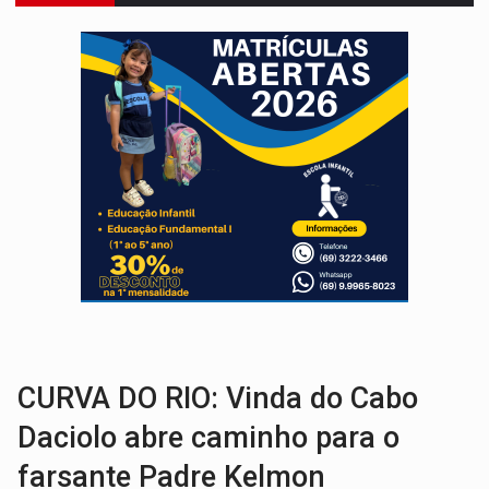
Publicação Legal:
AVISO DE LICITAÇÃO: Pregão Eletrônico Nº 12/2026
BR-364:
Polícia apreende mais de uma tonelada de drogas em fundo fal
EMOCIONE:
PRESENTES: Confira os sorteados na promoção de 
VOVÔ LADRÃO:
Idoso é filmado furtando bicicleta na frente
JUSTIÇA:
Comarca de Nova Mamoré terá seu primeiro jú
ADAILTON FÚRIA:
Assessoria denuncia suposto ataque com perfis falso
VÍDEO:
Motoboy de delivery sofre fratura após mulher avançar 
A ILHA:
Coreografia de Rondônia estreia na programação do Festival de Dan
ELEIÇÕES 2026:
Sgt. Mouza esclarece 'erro de digitação' em declaração de patrim
CURVA DO RIO: Vinda do Cabo
Daciolo abre caminho para o
farsante Padre Kelmon