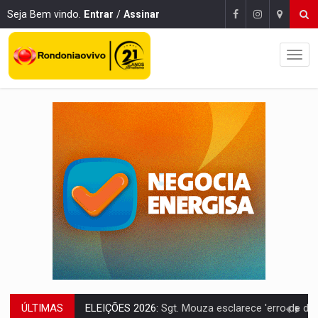
Seja Bem vindo.
Entrar
/
Assinar
ÚLTIMAS
JUDICIÁRIO:
Sinjur parabeniza servidores pelo adicional de incentivo com ef