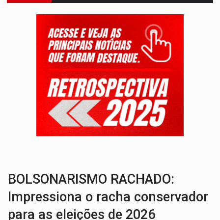
ENCONTRO:
Amazônia Negra ganha projeção nacional com participação de M
PREVISÃO:
Porto Velho tem chances de chuvas isoladas nesta se
SINDICATOS UNIDOS:
Assembleia Geral delibera greve da educação municip
PROCESSO SELETIVO:
Rondoniaovivo abre oficina de Comunicação com oportunidade
BRASIL CONTRA O CRIME:
Acusado de guardar armas de facção é preso com rev
TRAGÉDIA:
Sobe para cinco o número de mortos em colisão entre carreta e Fia
TRANSPORTE DE ARROZ:
MPF assegura cumprimento da legislação sobre transporte d
DEEPFAKE:
Sancionada lei contra violência sexual infantil na inte
COLEGIADO:
Brasil e Rússia discutem energia nuclear, defesa e ciênc
BOLSONARISMO RACHADO:
Impressiona o racha conservador
para as eleições de 2026