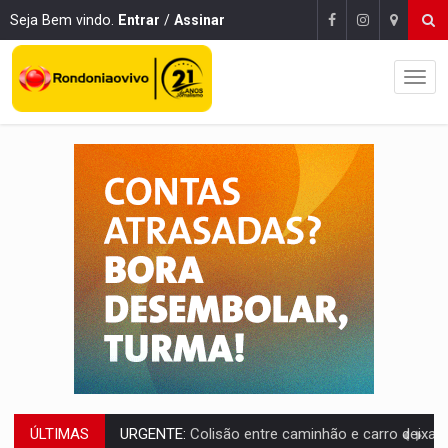
Seja Bem vindo.
Entrar
/
Assinar
ÚLTIMAS
URGENTE:
Colisão entre caminhão e carro deixa quatro mortos e um em est