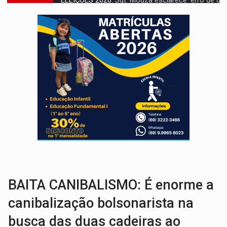
JUDICIÁRIO:
Sinjur parabeniza servidores pelo adicional de incentivo com ef
Publicação Legal:
AVISO DE LICITAÇÃO: Pregão Eletrônico Nº 12/2026
BR-364:
Polícia apreende mais de uma tonelada de drogas em fundo fal
EMOCIONE:
PRESENTES: Confira os sorteados na promoção de 
VOVÔ LADRÃO:
Idoso é filmado furtando bicicleta na frente
JUSTIÇA:
Comarca de Nova Mamoré terá seu primeiro jú
ADAILTON FÚRIA:
Assessoria denuncia suposto ataque com perfis falso
INFRAESTRUTURA:
Após quase 30 anos de espera, asfalto chega ao bairr
A ILHA:
Coreografia de Rondônia estreia na programação do Festival de Dan
BAITA CANIBALISMO: É enorme a
canibalização bolsonarista na
busca das duas cadeiras ao