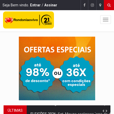
Seja Bem vindo.
Entrar
/
Assinar
ÚLTIMAS
ELEIÇÕES 2026:
Sgt. Mouza esclarece 'erro de digitação' em declaração de patrim