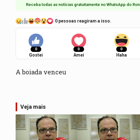
Receba todas as notícias gratuitamente no WhatsApp do Ron
0 pessoas reagiram a isso.
0
0
0
Gostei
Amei
Haha
A boiada venceu
Veja mais