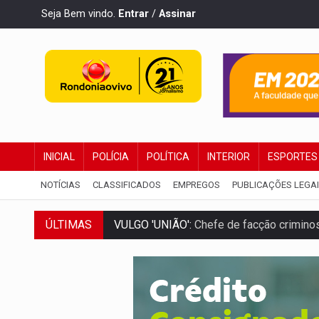
Seja Bem vindo.
Entrar
/
Assinar
INICIAL
POLÍCIA
POLÍTICA
INTERIOR
ESPORTES
NOTÍCIAS
CLASSIFICADOS
EMPREGOS
PUBLICAÇÕES LEGA
ÚLTIMAS
VULGO 'UNIÃO':
Chefe de facção criminos
Publicação Legal:
CONVOCAÇÃO DAS ELE
RO EMPREENDEDORA:
2ª edição da feir
FORTALECIMENTO:
Contratação de novos