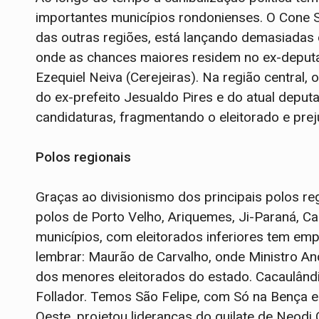
importantes municípios rondonienses. O Cone 
das outras regiões, está lançando demasiadas
onde as chances maiores residem no ex-deputa
Ezequiel Neiva (Cerejeiras). Na região central
do ex-prefeito Jesualdo Pires e do atual deput
candidaturas, fragmentando o eleitorado e pre
Polos regionais
Graças ao divisionismo dos principais polos re
polos de Porto Velho, Ariquemes, Ji-Paraná, C
municípios, com eleitorados inferiores tem em
lembrar: Maurão de Carvalho, onde Ministro A
dos menores eleitorados do estado. Cacaulândi
Follador. Temos São Felipe, com Só na Bença 
Oeste, projetou lideranças do quilate de Neodi 