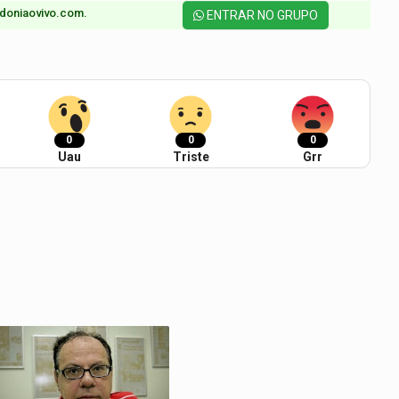
doniaovivo.com.​
ENTRAR NO GRUPO
0
0
0
Uau
Triste
Grr