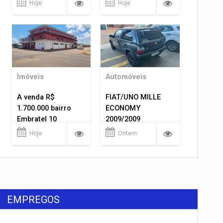
Hoje
Hoje
Imóveis
Automóveis
A venda R$
FIAT/UNO MILLE
1.700.000 bairro
ECONOMY
Embratel 10
2009/2009
apartamentos!
Hoje
Ontem
EMPREGOS