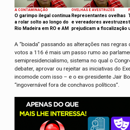
A CONTAMINAÇÃO
OVELHAS E AVESTRUZES
O garimpo ilegal continua
Representantes ovelhas
a rolar solto ao longo do
e vereadores avestruzes
Rio Madeira em RO e AM
prejudicam a fiscalização
A “boiada” passando as alterações nas regras 
votos a 116 é mais um passo rumo ao parlame
semipresidencialismo, sistema no qual o Cong
debater, aprovar ou rejeitar as iniciativas do Ex
incomode com isso – e o ex-presidente Jair Bo
“ingovernável fora de conchavos políticos”.