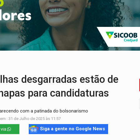
nto e deixa motociclista com fratura
ansforma indignação e esperança em rock no seu novo single
enunciado por transmitir HIV a quatro mulheres
flagra a terceira fase da Operação Contemplados
que recebeu R$ 12 mi em emendas estão no mesmo endereço
os iniciais do ensino fundamental em Rondônia
as desgarradas estão de
hapas para candidaturas
arecendo com a patinada do bolsonarismo
em : 31 de Julho de 2025 às 11:57
Siga a gente no Google News
 via