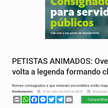
VÍDEO:
Condutor de carro avança cruzame
'OS OLHOS DO BRASIL':
Emanuel Neri tr
SOB INVESTIGAÇÃO:
Dentista de PVH é d
ESQUEMA DE FRAUDES:
Polícia Civil de
ASSESSOR FLAGRADO:
Empresa e ONG 
DESENVOLVIMENTO:
Ideb avança nos an
PETISTAS ANIMADOS: Ovelh
volta a legenda formando c
Nomes consagrados e que estavam escondidos estão reap
Rondoniaovivo
30 de Julho de 2025 às 08:55
Atualizada 
Print
WhatsApp
Facebook
Messenger
Twitter
Telegram
Email
Compartilhar