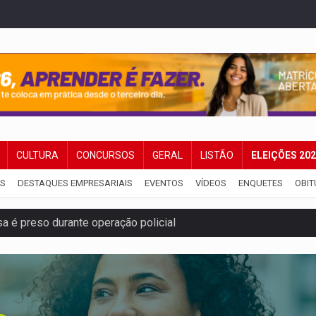
CULTURA
CONCURSOS
GERAL
LISTÃO
ELEIÇÕES 20
IS
DESTAQUES EMPRESARIAIS
EVENTOS
VÍDEOS
ENQUETES
OBIT
a é preso durante operação policial
IÇÕES: SEATER/RO
a começa nesta quinta-feira (6) no Espaço Alternativo
 servidores reforça equipes do Cad Único nos Cras de PVH