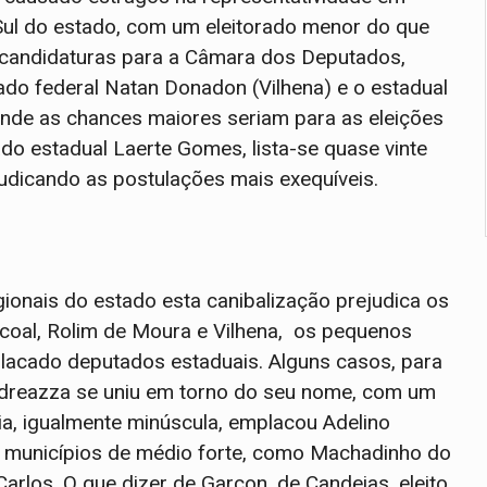
Sul do estado, com um eleitorado menor do que
 candidaturas para a Câmara dos Deputados,
do federal Natan Donadon (Vilhena) e o estadual
, onde as chances maiores seriam para as eleições
ado estadual Laerte Gomes, lista-se quase vinte
judicando as postulações mais exequíveis.
gionais do estado esta canibalização prejudica os
acoal, Rolim de Moura e Vilhena, os pequenos
placado deputados estaduais. Alguns casos, para
ndreazza se uniu em torno do seu nome, com um
a, igualmente minúscula, emplacou Adelino
e municípios de médio forte, como Machadinho do
Carlos. O que dizer de Garçon, de Candeias, eleito