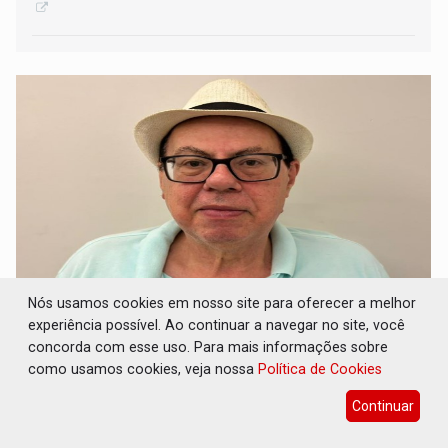
Nós usamos cookies em nosso site para oferecer a melhor
BANCADA DO PÓ: Mas nem tudo foram flores
experiência possível. Ao continuar a navegar no site, você
com a bancada federal de Rondônia em sua
concorda com esse uso. Para mais informações sobre
trajetória
como usamos cookies, veja nossa
Política de Cookies
17 de Julho de 2026 às 10:04
Continuar