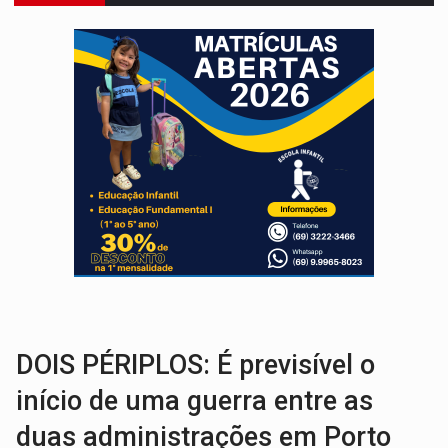
DEFESA:
Exército testa inovações no combate a drones durante exerc
TEMAS SOCIOAMBIENTAIS:
Em Itapuã do Oeste, CINEMAZÔNIA leva cinema amazônico 
PREVISÃO:
Interior de Rondônia terá sábado (8) de calor intenso
INFRAESTRUTURA:
Após quase 30 anos de espera, asfalto chega ao bairr
A ILHA:
Coreografia de Rondônia estreia na programação do Festival de Dan
ELEIÇÕES 2026:
Sgt. Mouza esclarece 'erro de digitação' em declaração de patrim
JUDICIÁRIO:
Sinjur parabeniza servidores pelo adicional de incentivo com ef
LAZER:
Seis lugares gratuitos para aproveitar o fim de semana e
VÍDEO:
FTICCO e Força Tática prendem membro do CV com arma e drogas em
DOIS PÉRIPLOS: É previsível o
início de uma guerra entre as
duas administrações em Porto