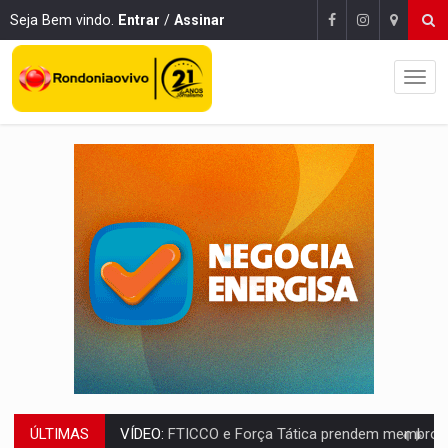
Seja Bem vindo.
Entrar
/
Assinar
ÚLTIMAS
INCLUSÃO:
Prefeitura fortalece parceria com a APAE para ampliar ações v