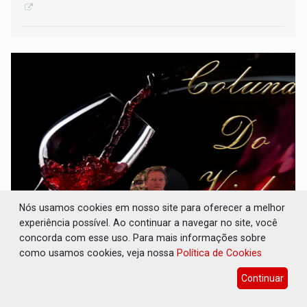
Nós usamos cookies em nosso site para oferecer a melhor
Sementes de uva do Texas serão enviadas ao
experiência possível. Ao continuar a navegar no site, você
espaço - por Reinaldo Selhorst
concorda com esse uso. Para mais informações sobre
como usamos cookies, veja nossa
Política de Cookies
20 de Julho de 2026 às 16:15
Continuar