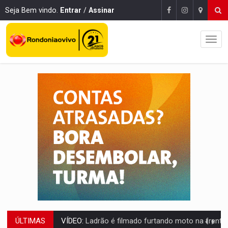
Seja Bem vindo.
Entrar
/
Assinar
VÍDEO:
Ladrão é filmado furtando moto na frente do bar 
ÚLTIMAS