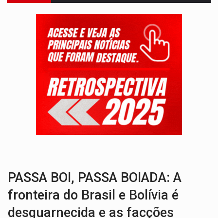
BOLSAS DE PESQUISA:
Iniciativa Amazônia+10 lança chamada para fortalecer cadeia
MATERIAL:
Brasil tem grandes reservas de urânio, mas produz pouco e impo
VÍDEO:
Serpente capturada na fábrica da Coca-Cola é devolvid
HOMENAGEM:
Cientistas cassados pelo AI-5 se tornam pesquisadores emér
VÍDEO:
Perseguição é registrada no shopping após colombiana furtar ce
LUDOPATIA:
Apostas online começam a afetar produtividade e rotina
REFLORESTAMENTO:
Plantar árvores não será mais suficiente para comprov
OVNIS NA LUA:
Cientistas alertam para possível base secreta no satélite n
ACABOU COM PEUGEOT:
Incêndio destrói carro que era rebocado para oficina no
PASSA BOI, PASSA BOIADA: A
fronteira do Brasil e Bolívia é
desguarnecida e as facções