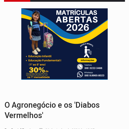
VÍDEO:
Motociclista morre após bater na traseira de camin
PARECE UM NUGGET:
Essa receita com frango virou o meu ja
EMPREENDEDORISMO:
7 negócios que podem começar com pouco dinheiro e vi
GIGANTE DA AMÉRICA:
Brasil reúne dimensão continental e posição estratégic
INDEPENDÊNCIA:
10 dicas importantes para quem quer mo
VARCENA:
Cientistas descobrem nova espécie de rã em florestas alagada
BARGANHA:
Vai comprar celular usado? Veja como consultar o a
AMOR PERDIDO DÓI:
Luto amoroso não tem prazo, mas exige aten
TECNOLOGIA:
Empresas de Xangai aprimoram robôs de IA incorporada em 
O Agronegócio e os 'Diabos
Vermelhos'