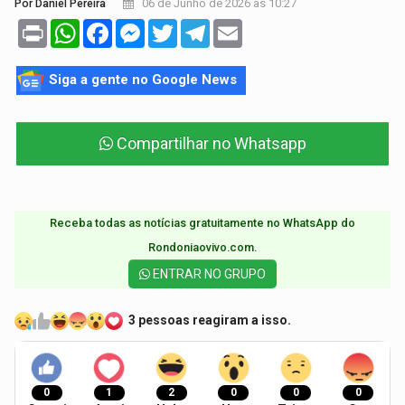
06 de Junho de 2026 às 10:27
Por Daniel Pereira
Print
WhatsApp
Facebook
Messenger
Twitter
Telegram
Email
Siga a gente no Google News
Compartilhar no Whatsapp
Receba todas as notícias gratuitamente no WhatsApp do
Rondoniaovivo.com.​
ENTRAR NO GRUPO
3 pessoas reagiram a isso.
0
1
2
0
0
0