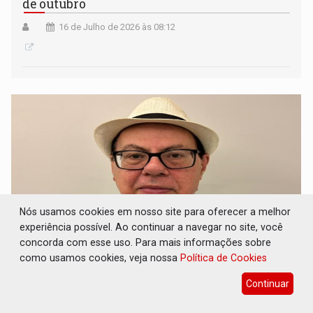
de outubro
16 de Julho de 2026 às 08:12
Nós usamos cookies em nosso site para oferecer a melhor
experiência possível. Ao continuar a navegar no site, você
concorda com esse uso. Para mais informações sobre
como usamos cookies, veja nossa
Política de Cookies
EM DOBRADINHAS: Ex-prefeitos estão
fazendo dobradinhas com suas esposas em
Continuar
cargos eletivos