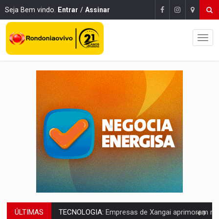
Seja Bem vindo.
Entrar
/
Assinar
ÚLTIMAS
PROTEGE A TERRA:
China descobre como explodir asteroide com bomba n