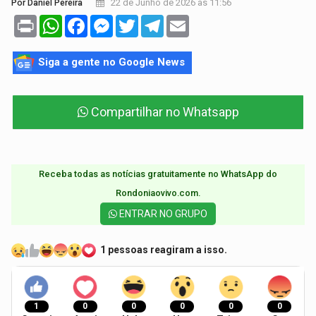
22 de Junho de 2026 às 11:56
Por Daniel Pereira
Print
WhatsApp
Facebook
Messenger
Twitter
Telegram
Email
Siga a gente no Google News
Compartilhar no Whatsapp
Receba todas as notícias gratuitamente no WhatsApp do
Rondoniaovivo.com.​
ENTRAR NO GRUPO
1 pessoas reagiram a isso.
1
0
0
0
0
0