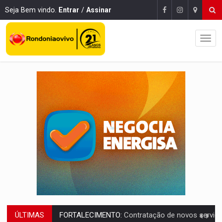
Seja Bem vindo.
Entrar
/
Assinar
ÚLTIMAS
URGENTE:
Condutor de carro avança cruzamento e deixa motociclista