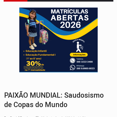
'OS OLHOS DO BRASIL':
Emanuel Neri transforma indignação e esperança em roc
SOB INVESTIGAÇÃO:
Dentista de PVH é denunciado por transmitir HIV a
ESQUEMA DE FRAUDES:
Polícia Civil deflagra a terceira fase da Oper
ASSESSOR FLAGRADO:
Empresa e ONG que recebeu R$ 12 mi em emendas estão
INFLUENCIARIA ELEIÇÕES:
Justiça Eleitoral manda tirar vídeo com suposta d
CONEXÃO RONDONIAOVIVO:
Marcio Barreto, pres. da ABAV-RO, alerta sobre golpes 
DA RECICLAGEM AO SUCESSO:
A trajetória de superação de Car
RO EMPREENDEDORA:
2ª edição da feira começa nesta quinta-feira (6) no 
FORTALECIMENTO:
Contratação de novos servidores reforça equipes do Cad Úni
PAIXÃO MUNDIAL: Saudosismo
de Copas do Mundo