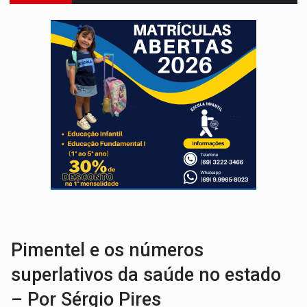
ENCONTRO:
Amazônia Negra ganha projeção nacional com participação de M
PREVISÃO:
Porto Velho tem chances de chuvas isoladas nesta se
SINDICATOS UNIDOS:
Assembleia Geral delibera greve da educação municip
PROCESSO SELETIVO:
Rondoniaovivo abre oficina de Comunicação com oportunidade
AGOSTO LILÁS:
MPRO lança de portal e promove reflexão sobre trajetória da Le
REGULARIZAÇÃO:
Refis 2026 segue até o fim do ano para regulariz
ROLIM DE MOURA:
Programa da Energisa beneficia 60 famílias com geladeiras e
DEEPFAKE:
Sancionada lei contra violência sexual infantil na inte
COLEGIADO:
Brasil e Rússia discutem energia nuclear, defesa e ciênc
Pimentel e os números
superlativos da saúde no estado
– Por Sérgio Pires