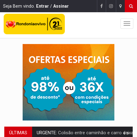
Seja Bem vindo.
Entrar
/
Assinar
ÚLTIMAS
URGENTE:
Colisão entre caminhão e carro deixa quatro mortos e um em est