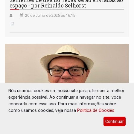
Sementes de uva do Texas serão enviadas ao
espaço - por Reinaldo Selhorst
20 de Julho de 2026 às 16:15
Nós usamos cookies em nosso site para oferecer a melhor
experiência possível. Ao continuar a navegar no site, você
concorda com esse uso. Para mais informações sobre
como usamos cookies, veja nossa
Política de Cookies
AUTONOMIA DO ABUNÃ: União
Continuar
Bandeirantes e Vista Alegre buscam eleger
lideranças locais visando a emancipação