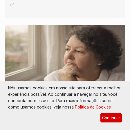
Nós usamos cookies em nosso site para oferecer a melhor
experiência possível. Ao continuar a navegar no site, você
À minha filha, Paulinha - por Sara Xavier
concorda com esse uso. Para mais informações sobre
16 de Julho de 2026 às 09:58
como usamos cookies, veja nossa
Política de Cookies
Continuar