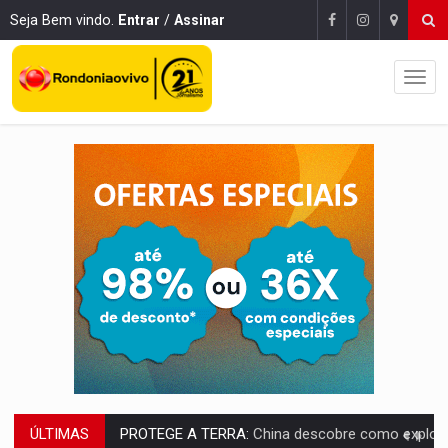
Seja Bem vindo.
Entrar
/
Assinar
ÚLTIMAS
PROTEGE A TERRA:
China descobre como explodir asteroide com bomba n