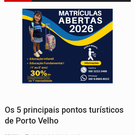
VÍDEO:
Motociclista morre após bater na traseira de camin
PARECE UM NUGGET:
Essa receita com frango virou o meu ja
EMPREENDEDORISMO:
7 negócios que podem começar com pouco dinheiro e vi
GIGANTE DA AMÉRICA:
Brasil reúne dimensão continental e posição estratégic
INDEPENDÊNCIA:
10 dicas importantes para quem quer mo
VARCENA:
Cientistas descobrem nova espécie de rã em florestas alagada
BARGANHA:
Vai comprar celular usado? Veja como consultar o a
AMOR PERDIDO DÓI:
Luto amoroso não tem prazo, mas exige aten
TECNOLOGIA:
Empresas de Xangai aprimoram robôs de IA incorporada em 
Os 5 principais pontos turísticos
de Porto Velho