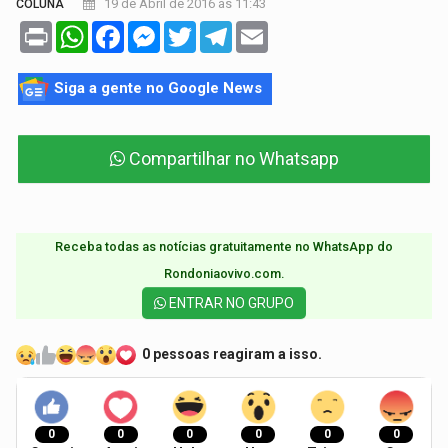
19 de Abril de 2016 às 11:43
COLUNA
Print
WhatsApp
Facebook
Messenger
Twitter
Telegram
Email
Siga a gente no Google News
Compartilhar no Whatsapp
Receba todas as notícias gratuitamente no WhatsApp do
Rondoniaovivo.com.​
ENTRAR NO GRUPO
0 pessoas reagiram a isso.
0
0
0
0
0
0