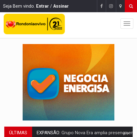
Seja Bem vindo.
Entrar
/
Assinar
ÚLTIMAS
ROTA GLOBAL:
PCC amplia presença internacional e transforma Brasil em cor