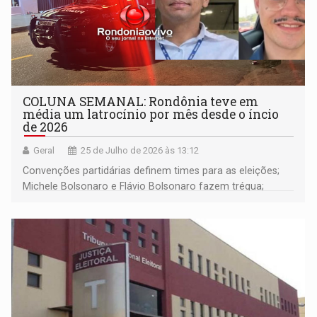
COLUNA SEMANAL: Rondônia teve em
média um latrocínio por mês desde o íncio
de 2026
Geral
25 de Julho de 2026 às 13:12
Convenções partidárias definem times para as eleições;
Michele Bolsonaro e Flávio Bolsonaro fazem trégua;
alunos de escola militares não vão para os EUA; e muito
mais