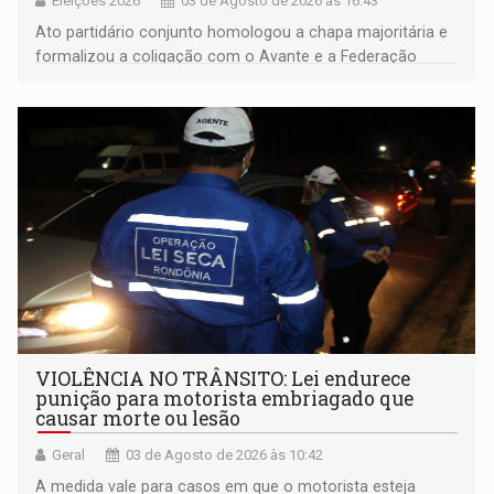
Eleições 2026
03 de Agosto de 2026 às 16:43
Ato partidário conjunto homologou a chapa majoritária e
formalizou a coligação com o Avante e a Federação
PRD/Solidariedade; bastidores registraram cobranças de
eleitores por saúde, limpeza pública e educação
VIOLÊNCIA NO TRÂNSITO: Lei endurece
punição para motorista embriagado que
causar morte ou lesão
Geral
03 de Agosto de 2026 às 10:42
A medida vale para casos em que o motorista esteja