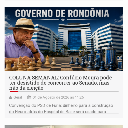
de desenvolvimento em Rondônia, tendo estado à frente
da Secretaria de Finanças (Sefin) por mais de sete anos
COLUNA SEMANAL: Confúcio Moura pode
ter desistido de concorrer ao Senado, mas
não da eleição
Geral
01 de Agosto de 2026 às 11:26
Convenção do PSD de Fúria; dinheiro para a construção
do Heuro atrás do Hospital de Base será usado para
despesas da Sesau; moradores do Recanto dos Passaros
contra trilheiros; Paróquia da Sagrada Família faz arraial; e