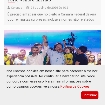
Colunas
24 de Julho de 2026 às 10:51
É preciso enfatizar que no pleito a Câmara Federal deverá
ocorrer muitas surpresas, inclusive nomes não relatados
nesta coluna
Nós usamos cookies em nosso site para oferecer a melhor
experiência possível. Ao continuar a navegar no site, você
concorda com esse uso. Para mais informações sobre
como usamos cookies, veja nossa
Política de Cookies
BLOCO BOLSONARISTA: PL oficializa
coligação Juntos por Rondônia e confirma
Continuar
Marcos Rogério ao governo
Eleições 2026
24 de Julho de 2026 às 09:42