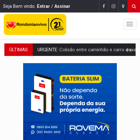
Seja Bem vindo.
Entrar
/
Assinar
ÚLTIMAS
ENCONTRO:
Amazônia Negra ganha projeção nacional com participação de M
PREVISÃO:
Porto Velho tem chances de chuvas isoladas nesta se
SINDICATOS UNIDOS:
Assembleia Geral delibera greve da educação municip
PROCESSO SELETIVO:
Rondoniaovivo abre oficina de Comunicação com oportunidade
BRASIL CONTRA O CRIME:
Acusado de guardar armas de facção é preso com rev
TRAGÉDIA:
Sobe para cinco o número de mortos em colisão entre carreta e Fia
TRANSPORTE DE ARROZ:
MPF assegura cumprimento da legislação sobre transporte d
DEEPFAKE:
Sancionada lei contra violência sexual infantil na inte