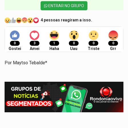
ENTRAR NO GRUPO
4 pessoas reagiram a isso.
0
3
1
0
0
0
Gostei
Amei
Haha
Uau
Triste
Grr
Por Maytso Tebalde*