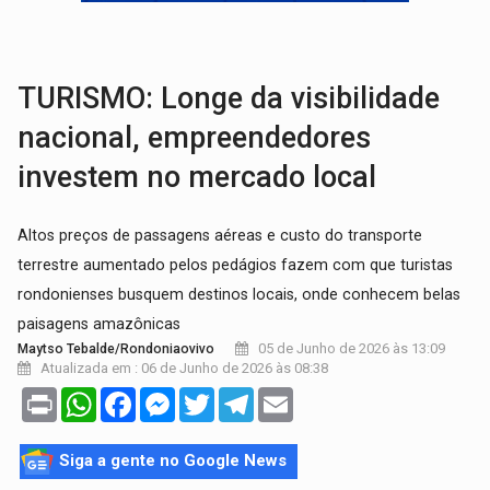
COLEGIADO:
Brasil e Rússia discutem energia nuclear, defesa e ciênc
URGENTE:
Colisão entre caminhão e carro deixa quatro mortos e um em est
TURISMO: Longe da visibilidade
nacional, empreendedores
investem no mercado local
Altos preços de passagens aéreas e custo do transporte
terrestre aumentado pelos pedágios fazem com que turistas
rondonienses busquem destinos locais, onde conhecem belas
paisagens amazônicas
05 de Junho de 2026 às 13:09
Maytso Tebalde/Rondoniaovivo
Atualizada em : 06 de Junho de 2026 às 08:38
Print
WhatsApp
Facebook
Messenger
Twitter
Telegram
Email
Siga a gente no Google News