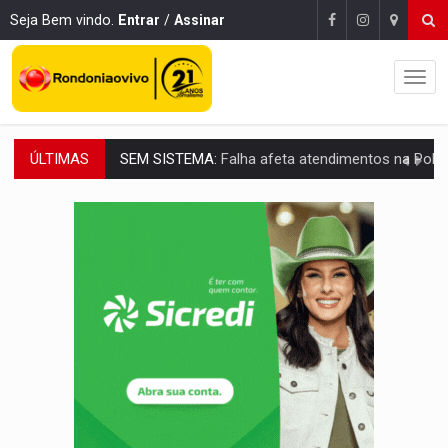
Seja Bem vindo.
Entrar
/
Assinar
ÚLTIMAS
VÍDEO:
Colisão entre motos deixa dois feridos próximo ao S
SOLIDARIEDADE:
Cadelinha com câncer precisa de aj
DESAPARECIDO:
Família procura por cachorrinho desapare
CASO MATHEUS:
DHPP se mobiliza para tentar localizar corpo de rap
DÉFICIT DE MANDATO:
Contas do governo de Rondônia expõem meta negativa e
CREDIBILIDADE:
Superintendentes da PF defendem independência e apoio à 
ALIANÇA PODEROSA:
Chapa vitaminada pode alcançar larga e boa vantag
SÃO PAULO:
PM abre concurso público com 2.000 vagas para a