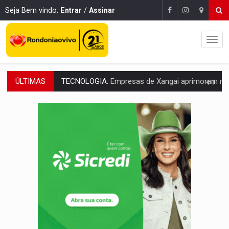
Seja Bem vindo.
Entrar
/
Assinar
ÚLTIMAS
PROTEGE A TERRA:
China descobre como explodir asteroide com bomba n
VÍDEO:
Motociclista morre após bater na traseira de camin
PARECE UM NUGGET:
Essa receita com frango virou o meu ja
EMPREENDEDORISMO:
7 negócios que podem começar com pouco dinheiro e vi
GIGANTE DA AMÉRICA:
Brasil reúne dimensão continental e posição estratégic
INDEPENDÊNCIA:
10 dicas importantes para quem quer mo
VARCENA:
Cientistas descobrem nova espécie de rã em florestas alagada
BARGANHA:
Vai comprar celular usado? Veja como consultar o a