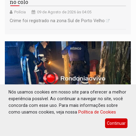
no colo
Polícia
09 de Agosto de 2026 às 04:05
Crime foi registrado na zona Sul de Porto Velho
Nós usamos cookies em nosso site para oferecer a melhor
experiência possível. Ao continuar a navegar no site, você
concorda com esse uso. Para mais informações sobre
como usamos cookies, veja nossa
Política de Cookies
TRIBUNAL DO CRIME: Homem é espancado
por facção criminosa no Cai N'Água
Continuar
Polícia
09 de Agosto de 2026 às 03:37