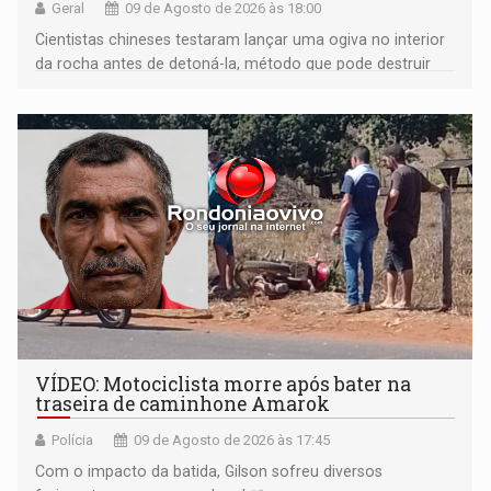
Geral
09 de Agosto de 2026 às 18:00
Cientistas chineses testaram lançar uma ogiva no interior
da rocha antes de detoná-la, método que pode destruir
corpos capazes de ameaçar a Terra
VÍDEO: Motociclista morre após bater na
traseira de caminhone Amarok
Polícia
09 de Agosto de 2026 às 17:45
​Com o impacto da batida, Gilson sofreu diversos