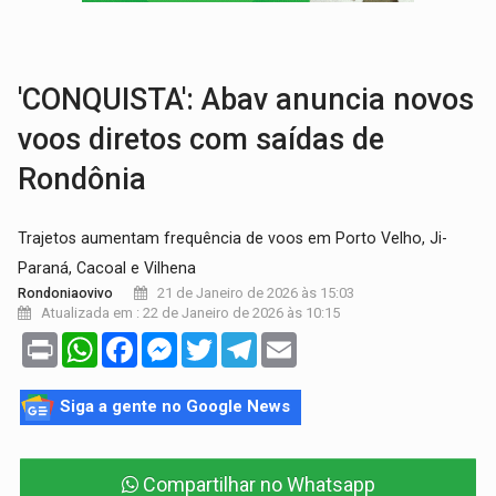
AMOR PERDIDO DÓI:
Luto amoroso não tem prazo, mas exige aten
TECNOLOGIA:
Empresas de Xangai aprimoram robôs de IA incorporada em 
'CONQUISTA': Abav anuncia novos
voos diretos com saídas de
Rondônia
Trajetos aumentam frequência de voos em Porto Velho, Ji-
Paraná, Cacoal e Vilhena
21 de Janeiro de 2026 às 15:03
Rondoniaovivo
Atualizada em : 22 de Janeiro de 2026 às 10:15
Print
WhatsApp
Facebook
Messenger
Twitter
Telegram
Email
Siga a gente no Google News
Compartilhar no Whatsapp