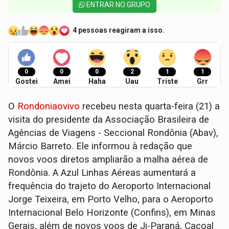
ENTRAR NO GRUPO
4 pessoas reagiram a isso.
0
0
0
2
1
1
Gostei
Amei
Haha
Uau
Triste
Grr
O
Rondoniaovivo
recebeu nesta quarta-feira (21) a
visita do presidente da Associação Brasileira de
Agências de Viagens - Seccional Rondônia (Abav),
Márcio Barreto. Ele informou à redação que
novos voos diretos ampliarão a malha aérea de
Rondônia. A Azul Linhas Aéreas aumentará a
frequência do trajeto do Aeroporto Internacional
Jorge Teixeira, em Porto Velho, para o Aeroporto
Internacional Belo Horizonte (Confins), em Minas
Gerais, além de novos voos de Ji-Paraná, Cacoal